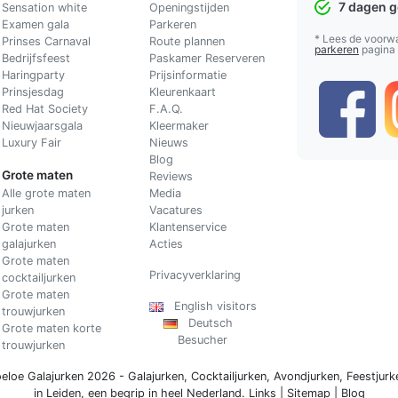
7 dagen 
Sensation white
Openingstijden
Examen gala
Parkeren
* Lees de voorw
Prinses Carnaval
Route plannen
parkeren
pagina
Bedrijfsfeest
Paskamer Reserveren
Haringparty
Prijsinformatie
Prinsjesdag
Kleurenkaart
Red Hat Society
F.A.Q.
Nieuwjaarsgala
Kleermaker
Luxury Fair
Nieuws
Blog
Grote maten
Reviews
Alle grote maten
Media
jurken
Vacatures
Grote maten
Klantenservice
galajurken
Acties
Grote maten
Privacyverklaring
cocktailjurken
Grote maten
English visitors
trouwjurken
Deutsch
Grote maten korte
Besucher
trouwjurken
eloe Galajurken 2026 -
Galajurken
,
Cocktailjurken
,
Avondjurken
,
Feestjurk
in Leiden, een begrip in
heel Nederland
.
Links
|
Sitemap
|
Blog