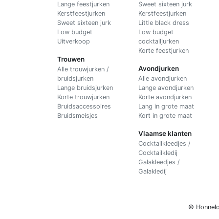
Lange feestjurken
Sweet sixteen jurk
Kerstfeestjurken
Kerstfeestjurken
Sweet sixteen jurk
Little black dress
Low budget
Low budget
Uitverkoop
cocktailjurken
Korte feestjurken
Trouwen
Avondjurken
Alle trouwjurken /
bruidsjurken
Alle avondjurken
Lange bruidsjurken
Lange avondjurken
Korte trouwjurken
Korte avondjurken
Bruidsaccessoires
Lang in grote maat
Bruidsmeisjes
Kort in grote maat
Vlaamse klanten
Cocktailkleedjes /
Cocktailkledij
Galakleedjes /
Galakledij
© Honnelo