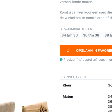
verschillende maten.
Komt u van ver voor een specifie
de winkel om te controleren of de
BESCHIKBARE MATEN
34 t/m 36
36 t/m 38
38 t
OPSLAAN IN FAVORI
Product (na)bestellen?
Lees hie
EIGENSCHAPPEN
Kleur
Go
Maten
34
36
38
40