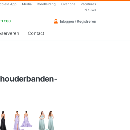
obiele App
Media
Rondleiding
Over ons
Vacatures
Nieuws
 17:00
Inloggen / Registreren
eserveren
Contact
schouderbanden-