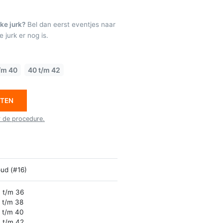
ke jurk?
Bel dan eerst eventjes naar
 jurk er nog is.
/m 40
40 t/m 42
ETEN
r de procedure.
ud (#16)
 t/m 36
 t/m 38
 t/m 40
 t/m 42