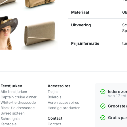
Materiaal
Gl
Uitvoering
Sc
Spl
Prijsinformatie
tu
Feestjurken
Accessoires
Iedere z
Alle feestjurken
Tasjes
van 12 tot
Captain cruise dinner
Bolero's
White-tie dresscode
Heren accessoires
Grootste 
Black-tie dresscode
Handige producten
Sweet sixteen
Gratis pa
Contact
Schoolgala
Kerstgala
C
ontact