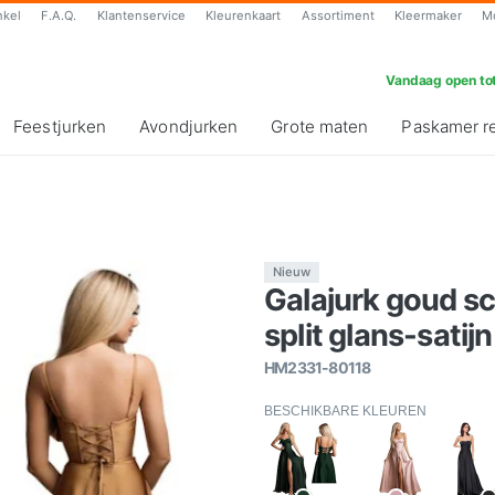
nkel
F.A.Q.
Klantenservice
Kleurenkaart
Assortiment
Kleermaker
M
Vandaag open tot
Feestjurken
Avondjurken
Grote maten
Paskamer r
Nieuw
Galajurk goud 
split glans-satijn
HM2331-80118
BESCHIKBARE KLEUREN