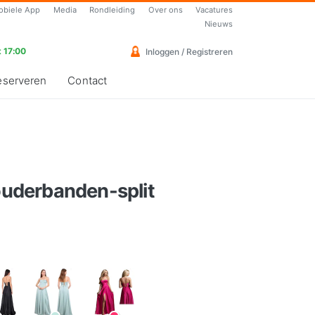
obiele App
Media
Rondleiding
Over ons
Vacatures
Nieuws
 17:00
Inloggen / Registreren
eserveren
Contact
houderbanden-split