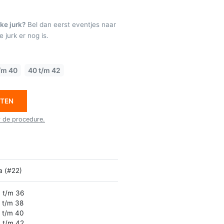
ke jurk?
Bel dan eerst eventjes naar
 jurk er nog is.
/m 40
40 t/m 42
ETEN
r de procedure.
la (#22)
 t/m 36
 t/m 38
 t/m 40
 t/m 42