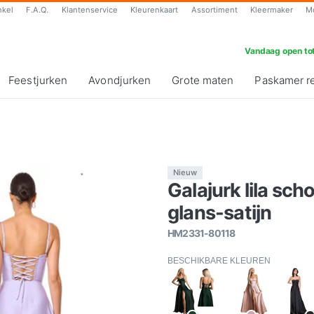
nkel
F.A.Q.
Klantenservice
Kleurenkaart
Assortiment
Kleermaker
M
Vandaag open tot
Feestjurken
Avondjurken
Grote maten
Paskamer r
Nieuw
Galajurk lila sc
glans-satijn
HM2331-80118
BESCHIKBARE KLEUREN