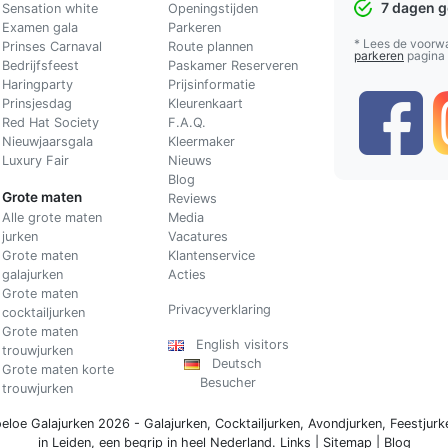
7 dagen 
Sensation white
Openingstijden
Examen gala
Parkeren
* Lees de voorw
Prinses Carnaval
Route plannen
parkeren
pagina
Bedrijfsfeest
Paskamer Reserveren
Haringparty
Prijsinformatie
Prinsjesdag
Kleurenkaart
Red Hat Society
F.A.Q.
Nieuwjaarsgala
Kleermaker
Luxury Fair
Nieuws
Blog
Grote maten
Reviews
Alle grote maten
Media
jurken
Vacatures
Grote maten
Klantenservice
galajurken
Acties
Grote maten
Privacyverklaring
cocktailjurken
Grote maten
English visitors
trouwjurken
Deutsch
Grote maten korte
Besucher
trouwjurken
eloe Galajurken 2026 -
Galajurken
,
Cocktailjurken
,
Avondjurken
,
Feestjurk
in Leiden, een begrip in
heel Nederland
.
Links
|
Sitemap
|
Blog