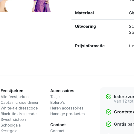
Materiaal
Gl
Uitvoering
Sc
Spl
Prijsinformatie
tu
Feestjurken
Accessoires
Iedere z
Alle feestjurken
Tasjes
van 12 tot
Captain cruise dinner
Bolero's
White-tie dresscode
Heren accessoires
Grootste 
Black-tie dresscode
Handige producten
Sweet sixteen
Gratis pa
Contact
Schoolgala
Kerstgala
C
ontact