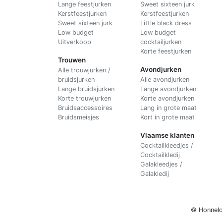
Lange feestjurken
Sweet sixteen jurk
Kerstfeestjurken
Kerstfeestjurken
Sweet sixteen jurk
Little black dress
Low budget
Low budget
Uitverkoop
cocktailjurken
Korte feestjurken
Trouwen
Avondjurken
Alle trouwjurken /
bruidsjurken
Alle avondjurken
Lange bruidsjurken
Lange avondjurken
Korte trouwjurken
Korte avondjurken
Bruidsaccessoires
Lang in grote maat
Bruidsmeisjes
Kort in grote maat
Vlaamse klanten
Cocktailkleedjes /
Cocktailkledij
Galakleedjes /
Galakledij
© Honnelo