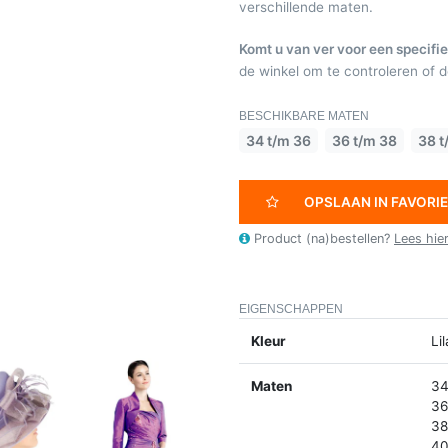
verschillende maten.
Komt u van ver voor een specifie
de winkel om te controleren of de
BESCHIKBARE MATEN
34 t/m 36
36 t/m 38
38 t
OPSLAAN IN FAVORI
Product (na)bestellen?
Lees hie
EIGENSCHAPPEN
Kleur
Li
Maten
34
36
38
40