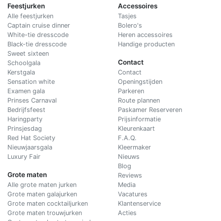
Feestjurken
Accessoires
Alle feestjurken
Tasjes
Captain cruise dinner
Bolero's
White-tie dresscode
Heren accessoires
Black-tie dresscode
Handige producten
Sweet sixteen
Contact
Schoolgala
Kerstgala
C
ontact
Sensation white
Openingstijden
Examen gala
Parkeren
Prinses Carnaval
Route plannen
Bedrijfsfeest
Paskamer Reserveren
Haringparty
Prijsinformatie
Prinsjesdag
Kleurenkaart
Red Hat Society
F.A.Q.
Nieuwjaarsgala
Kleermaker
Luxury Fair
Nieuws
Blog
Grote maten
Reviews
Alle grote maten jurken
Media
Grote maten galajurken
Vacatures
Grote maten cocktailjurken
Klantenservice
Grote maten trouwjurken
Acties