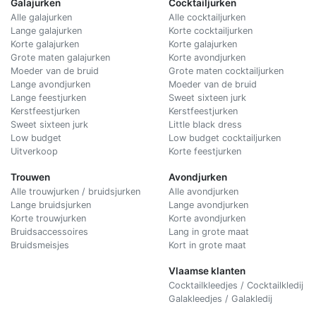
Galajurken
Cocktailjurken
Alle galajurken
Alle cocktailjurken
Lange galajurken
Korte cocktailjurken
Korte galajurken
Korte galajurken
Grote maten galajurken
Korte avondjurken
Moeder van de bruid
Grote maten cocktailjurken
Lange avondjurken
Moeder van de bruid
Lange feestjurken
Sweet sixteen jurk
Kerstfeestjurken
Kerstfeestjurken
Sweet sixteen jurk
Little black dress
Low budget
Low budget cocktailjurken
Uitverkoop
Korte feestjurken
Trouwen
Avondjurken
Alle trouwjurken / bruidsjurken
Alle avondjurken
Lange bruidsjurken
Lange avondjurken
Korte trouwjurken
Korte avondjurken
Bruidsaccessoires
Lang in grote maat
Bruidsmeisjes
Kort in grote maat
Vlaamse klanten
Cocktailkleedjes / Cocktailkledij
Galakleedjes / Galakledij