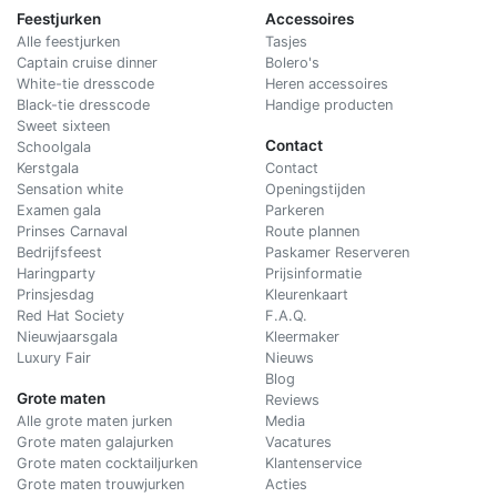
Feestjurken
Accessoires
Alle feestjurken
Tasjes
Captain cruise dinner
Bolero's
White-tie dresscode
Heren accessoires
Black-tie dresscode
Handige producten
Sweet sixteen
Contact
Schoolgala
Kerstgala
C
ontact
Sensation white
Openingstijden
Examen gala
Parkeren
Prinses Carnaval
Route plannen
Bedrijfsfeest
Paskamer Reserveren
Haringparty
Prijsinformatie
Prinsjesdag
Kleurenkaart
Red Hat Society
F.A.Q.
Nieuwjaarsgala
Kleermaker
Luxury Fair
Nieuws
Blog
Grote maten
Reviews
Alle grote maten jurken
Media
Grote maten galajurken
Vacatures
Grote maten cocktailjurken
Klantenservice
Grote maten trouwjurken
Acties