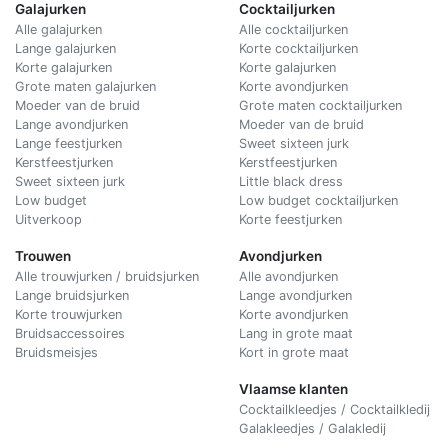
Galajurken
Cocktailjurken
Alle galajurken
Alle cocktailjurken
Lange galajurken
Korte cocktailjurken
Korte galajurken
Korte galajurken
Grote maten galajurken
Korte avondjurken
Moeder van de bruid
Grote maten cocktailjurken
Lange avondjurken
Moeder van de bruid
Lange feestjurken
Sweet sixteen jurk
Kerstfeestjurken
Kerstfeestjurken
Sweet sixteen jurk
Little black dress
Low budget
Low budget cocktailjurken
Uitverkoop
Korte feestjurken
Trouwen
Avondjurken
Alle trouwjurken / bruidsjurken
Alle avondjurken
Lange bruidsjurken
Lange avondjurken
Korte trouwjurken
Korte avondjurken
Bruidsaccessoires
Lang in grote maat
Bruidsmeisjes
Kort in grote maat
Vlaamse klanten
Cocktailkleedjes / Cocktailkledij
Galakleedjes / Galakledij