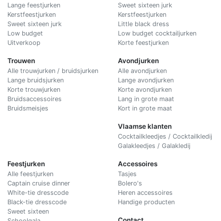
Lange feestjurken
Sweet sixteen jurk
Kerstfeestjurken
Kerstfeestjurken
Sweet sixteen jurk
Little black dress
Low budget
Low budget cocktailjurken
Uitverkoop
Korte feestjurken
Trouwen
Avondjurken
Alle trouwjurken / bruidsjurken
Alle avondjurken
Lange bruidsjurken
Lange avondjurken
Korte trouwjurken
Korte avondjurken
Bruidsaccessoires
Lang in grote maat
Bruidsmeisjes
Kort in grote maat
Vlaamse klanten
Cocktailkleedjes / Cocktailkledij
Galakleedjes / Galakledij
Feestjurken
Accessoires
Alle feestjurken
Tasjes
Captain cruise dinner
Bolero's
White-tie dresscode
Heren accessoires
Black-tie dresscode
Handige producten
Sweet sixteen
Contact
Schoolgala