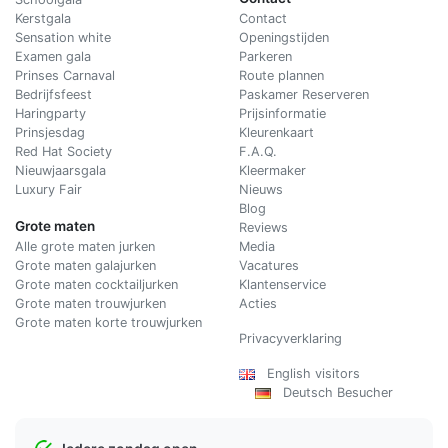
Kerstgala
C
ontact
Sensation white
Openingstijden
Examen gala
Parkeren
Prinses Carnaval
Route plannen
Bedrijfsfeest
Paskamer Reserveren
Haringparty
Prijsinformatie
Prinsjesdag
Kleurenkaart
Red Hat Society
F.A.Q.
Nieuwjaarsgala
Kleermaker
Luxury Fair
Nieuws
Blog
Grote maten
Reviews
Alle grote maten jurken
Media
Grote maten galajurken
Vacatures
Grote maten cocktailjurken
Klantenservice
Grote maten trouwjurken
Acties
Grote maten korte trouwjurken
Privacyverklaring
English visitors
Deutsch Besucher