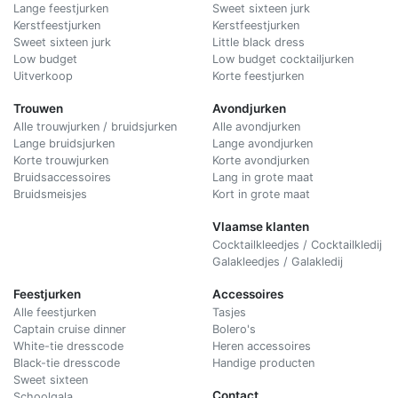
Lange feestjurken
Sweet sixteen jurk
Kerstfeestjurken
Kerstfeestjurken
Sweet sixteen jurk
Little black dress
Low budget
Low budget cocktailjurken
Uitverkoop
Korte feestjurken
Trouwen
Avondjurken
Alle trouwjurken / bruidsjurken
Alle avondjurken
Lange bruidsjurken
Lange avondjurken
Korte trouwjurken
Korte avondjurken
Bruidsaccessoires
Lang in grote maat
Bruidsmeisjes
Kort in grote maat
Vlaamse klanten
Cocktailkleedjes / Cocktailkledij
Galakleedjes / Galakledij
Feestjurken
Accessoires
Alle feestjurken
Tasjes
Captain cruise dinner
Bolero's
White-tie dresscode
Heren accessoires
Black-tie dresscode
Handige producten
Sweet sixteen
Contact
Schoolgala