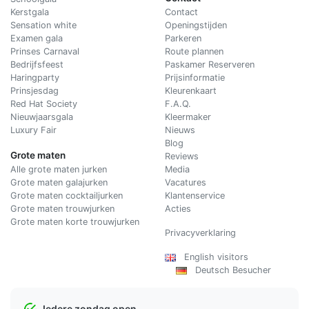
Kerstgala
C
ontact
Sensation white
Openingstijden
Examen gala
Parkeren
Prinses Carnaval
Route plannen
Bedrijfsfeest
Paskamer Reserveren
Haringparty
Prijsinformatie
Prinsjesdag
Kleurenkaart
Red Hat Society
F.A.Q.
Nieuwjaarsgala
Kleermaker
Luxury Fair
Nieuws
Blog
Grote maten
Reviews
Alle grote maten jurken
Media
Grote maten galajurken
Vacatures
Grote maten cocktailjurken
Klantenservice
Grote maten trouwjurken
Acties
Grote maten korte trouwjurken
Privacyverklaring
English visitors
Deutsch Besucher
Iedere zondag open