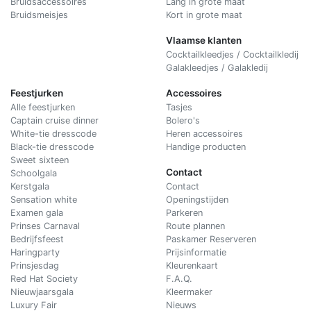
Bruidsaccessoires
Lang in grote maat
Bruidsmeisjes
Kort in grote maat
Vlaamse klanten
Cocktailkleedjes / Cocktailkledij
Galakleedjes / Galakledij
Feestjurken
Accessoires
Alle feestjurken
Tasjes
Captain cruise dinner
Bolero's
White-tie dresscode
Heren accessoires
Black-tie dresscode
Handige producten
Sweet sixteen
Contact
Schoolgala
Kerstgala
C
ontact
Sensation white
Openingstijden
Examen gala
Parkeren
Prinses Carnaval
Route plannen
Bedrijfsfeest
Paskamer Reserveren
Haringparty
Prijsinformatie
Prinsjesdag
Kleurenkaart
Red Hat Society
F.A.Q.
Nieuwjaarsgala
Kleermaker
Luxury Fair
Nieuws