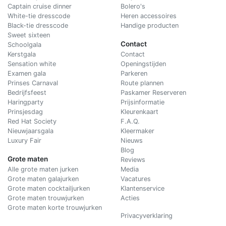
Captain cruise dinner
Bolero's
White-tie dresscode
Heren accessoires
Black-tie dresscode
Handige producten
Sweet sixteen
Contact
Schoolgala
Kerstgala
C
ontact
Sensation white
Openingstijden
Examen gala
Parkeren
Prinses Carnaval
Route plannen
Bedrijfsfeest
Paskamer Reserveren
Haringparty
Prijsinformatie
Prinsjesdag
Kleurenkaart
Red Hat Society
F.A.Q.
Nieuwjaarsgala
Kleermaker
Luxury Fair
Nieuws
Blog
Grote maten
Reviews
Alle grote maten jurken
Media
Grote maten galajurken
Vacatures
Grote maten cocktailjurken
Klantenservice
Grote maten trouwjurken
Acties
Grote maten korte trouwjurken
Privacyverklaring