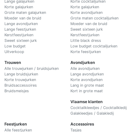
Lange galajurken
Korte cocktailjurken
Korte galajurken
Korte galajurken
Grote maten galajurken
Korte avondjurken
Moeder van de bruid
Grote maten cocktailjurken
Lange avondjurken
Moeder van de bruid
Lange feestjurken
Sweet sixteen jurk
Kerstfeestjurken
Kerstfeestjurken
Sweet sixteen jurk
Little black dress
Low budget
Low budget cocktailjurken
Uitverkoop
Korte feestjurken
Trouwen
Avondjurken
Alle trouwjurken / bruidsjurken
Alle avondjurken
Lange bruidsjurken
Lange avondjurken
Korte trouwjurken
Korte avondjurken
Bruidsaccessoires
Lang in grote maat
Bruidsmeisjes
Kort in grote maat
Vlaamse klanten
Cocktailkleedjes / Cocktailkledij
Galakleedjes / Galakledij
Feestjurken
Accessoires
Alle feestjurken
Tasjes