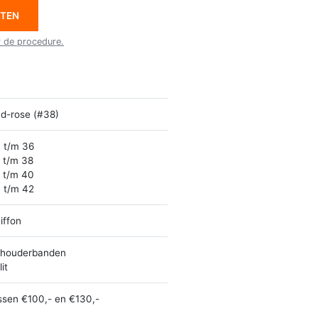
ETEN
r de procedure.
d-rose (#38)
 t/m 36
 t/m 38
 t/m 40
 t/m 42
iffon
houderbanden
it
ssen €100,- en €130,-