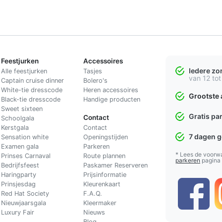
Feestjurken
Accessoires
Iedere z
Alle feestjurken
Tasjes
van 12 tot
Captain cruise dinner
Bolero's
White-tie dresscode
Heren accessoires
Grootste 
Black-tie dresscode
Handige producten
Sweet sixteen
Gratis pa
Contact
Schoolgala
Kerstgala
C
ontact
7 dagen 
Sensation white
Openingstijden
Examen gala
Parkeren
* Lees de voorw
Prinses Carnaval
Route plannen
parkeren
pagina
Bedrijfsfeest
Paskamer Reserveren
Haringparty
Prijsinformatie
Prinsjesdag
Kleurenkaart
Red Hat Society
F.A.Q.
Nieuwjaarsgala
Kleermaker
Luxury Fair
Nieuws
Blog