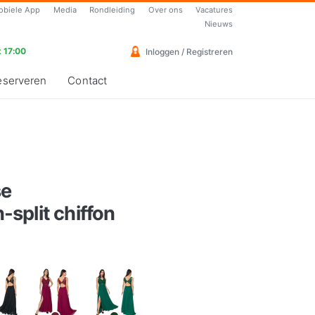
obiele App
Media
Rondleiding
Over ons
Vacatures
Nieuws
 17:00
Inloggen / Registreren
eserveren
Contact
se
split chiffon