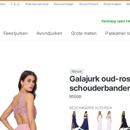
nkel
F.A.Q.
Klantenservice
Kleurenkaart
Assortiment
Kleermaker
M
Vandaag open tot
Feestjurken
Avondjurken
Grote maten
Paskamer r
Nieuw
Galajurk oud-ro
schouderbanden-
R1500
BESCHIKBARE KLEUREN