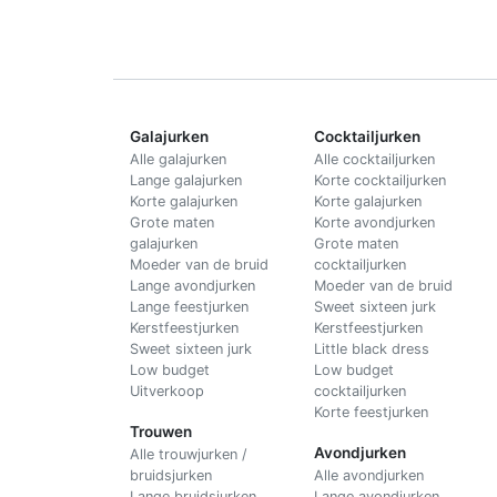
Galajurken
Cocktailjurken
Alle galajurken
Alle cocktailjurken
Lange galajurken
Korte cocktailjurken
Korte galajurken
Korte galajurken
Grote maten
Korte avondjurken
galajurken
Grote maten
Moeder van de bruid
cocktailjurken
Lange avondjurken
Moeder van de bruid
Lange feestjurken
Sweet sixteen jurk
Kerstfeestjurken
Kerstfeestjurken
Sweet sixteen jurk
Little black dress
Low budget
Low budget
Uitverkoop
cocktailjurken
Korte feestjurken
Trouwen
Avondjurken
Alle trouwjurken /
bruidsjurken
Alle avondjurken
Lange bruidsjurken
Lange avondjurken