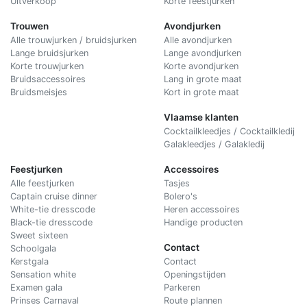
Uitverkoop
Korte feestjurken
Trouwen
Avondjurken
Alle trouwjurken / bruidsjurken
Alle avondjurken
Lange bruidsjurken
Lange avondjurken
Korte trouwjurken
Korte avondjurken
Bruidsaccessoires
Lang in grote maat
Bruidsmeisjes
Kort in grote maat
Vlaamse klanten
Cocktailkleedjes / Cocktailkledij
Galakleedjes / Galakledij
Feestjurken
Accessoires
Alle feestjurken
Tasjes
Captain cruise dinner
Bolero's
White-tie dresscode
Heren accessoires
Black-tie dresscode
Handige producten
Sweet sixteen
Contact
Schoolgala
Kerstgala
C
ontact
Sensation white
Openingstijden
Examen gala
Parkeren
Prinses Carnaval
Route plannen