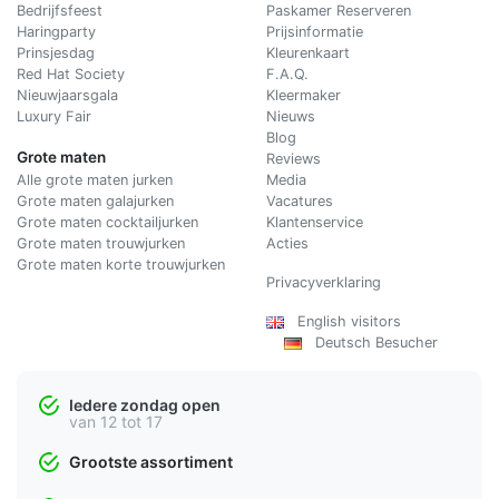
Bedrijfsfeest
Paskamer Reserveren
Haringparty
Prijsinformatie
Prinsjesdag
Kleurenkaart
Red Hat Society
F.A.Q.
Nieuwjaarsgala
Kleermaker
Luxury Fair
Nieuws
Blog
Grote maten
Reviews
Alle grote maten jurken
Media
Grote maten galajurken
Vacatures
Grote maten cocktailjurken
Klantenservice
Grote maten trouwjurken
Acties
Grote maten korte trouwjurken
Privacyverklaring
English visitors
Deutsch Besucher
Iedere zondag open
van 12 tot 17
Grootste assortiment