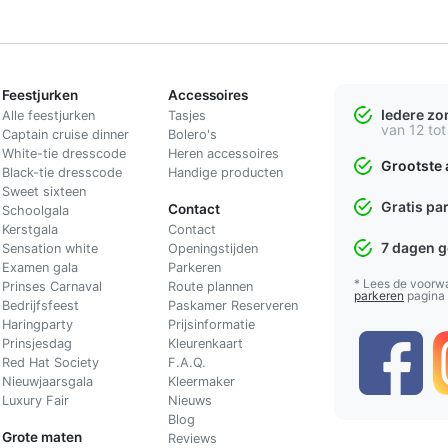
Feestjurken
Accessoires
Iedere z
Alle feestjurken
Tasjes
van 12 tot
Captain cruise dinner
Bolero's
White-tie dresscode
Heren accessoires
Grootste 
Black-tie dresscode
Handige producten
Sweet sixteen
Gratis pa
Contact
Schoolgala
Kerstgala
C
ontact
7 dagen 
Sensation white
Openingstijden
Examen gala
Parkeren
* Lees de voorw
Prinses Carnaval
Route plannen
parkeren
pagina
Bedrijfsfeest
Paskamer Reserveren
Haringparty
Prijsinformatie
Prinsjesdag
Kleurenkaart
Red Hat Society
F.A.Q.
Nieuwjaarsgala
Kleermaker
Luxury Fair
Nieuws
Blog
Grote maten
Reviews