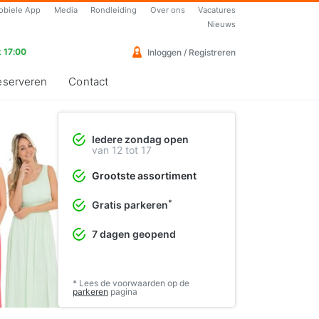
obiele App
Media
Rondleiding
Over ons
Vacatures
Nieuws
 17:00
Inloggen / Registreren
eserveren
Contact
Iedere zondag open
Vrolijke cocktailjurken
van 12 tot 17
Perfect voor de lente en zomer
Grootste assortiment
❯
Bekijk de collectie
*
Gratis parkeren
7 dagen geopend
* Lees de voorwaarden op de
parkeren
pagina