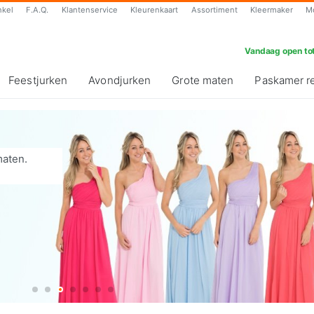
nkel
F.A.Q.
Klantenservice
Kleurenkaart
Assortiment
Kleermaker
M
Vandaag open tot
Feestjurken
Avondjurken
Grote maten
Paskamer r
maten.