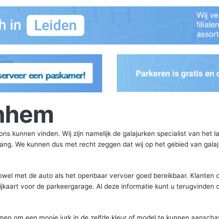
rnhem
ns kunnen vinden. Wij zijn namelijk de galajurken specialist van het l
 lang. We kunnen dus met recht zeggen dat wij op het gebied van gala
zowel met de auto als het openbaar vervoer goed bereikbaar. Klanten d
ijkaart voor de parkeergarage. Al deze informatie kunt u terugvinden 
men om een mooie jurk in de zelfde kleur of model te kunnen aanscha