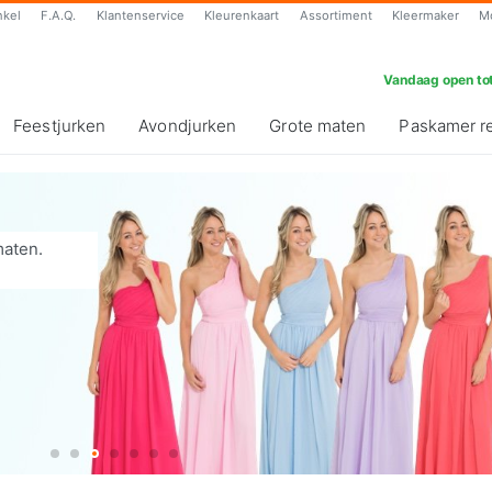
nkel
F.A.Q.
Klantenservice
Kleurenkaart
Assortiment
Kleermaker
M
Vandaag open tot
Feestjurken
Avondjurken
Grote maten
Paskamer r
maten.