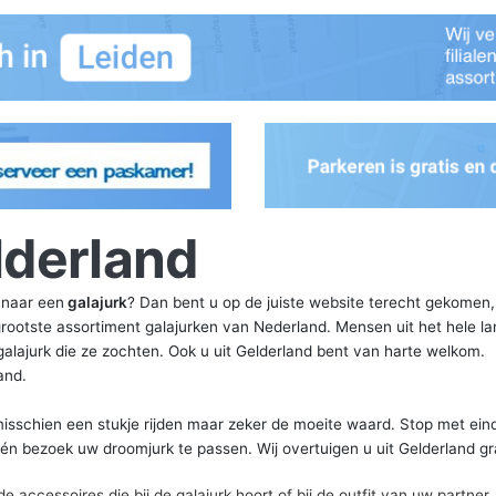
lderland
 naar een
galajurk
? Dan bent u op de juiste website terecht gekomen, 
 grootste assortiment galajurken van Nederland. Mensen uit het hele l
alajurk die ze zochten. Ook u uit Gelderland bent van harte welkom.
and.
 misschien een stukje rijden maar zeker de moeite waard. Stop met ein
én bezoek uw droomjurk te passen. Wij overtuigen u uit Gelderland gr
 accessoires die bij de galajurk hoort of bij de outfit van uw partner