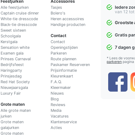
Feestjurken
Accessoires
Iedere z
Alle feestjurken
Tasjes
van 12 tot
Captain cruise dinner
Bolero's
White-tie dresscode
Heren accessoires
Grootste 
Black-tie dresscode
Handige producten
Sweet sixteen
Gratis pa
Contact
Schoolgala
Kerstgala
C
ontact
7 dagen 
Sensation white
Openingstijden
Examen gala
Parkeren
* Lees de voorw
Prinses Carnaval
Route plannen
parkeren
pagina
Bedrijfsfeest
Paskamer Reserveren
Haringparty
Prijsinformatie
Prinsjesdag
Kleurenkaart
Red Hat Society
F.A.Q.
Nieuwjaarsgala
Kleermaker
Luxury Fair
Nieuws
Blog
Grote maten
Reviews
Alle grote maten
Media
jurken
Vacatures
Grote maten
Klantenservice
galajurken
Acties
Grote maten