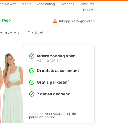
obiele App
Media
Rondleiding
Over ons
Vacatures
Nieuws
 17:00
Inloggen / Registreren
eserveren
Contact
Iedere zondag open
Vrolijke cocktailjurken
van 12 tot 17
Perfect voor de lente en zomer
Grootste assortiment
❯
Bekijk de collectie
*
Gratis parkeren
7 dagen geopend
* Lees de voorwaarden op de
parkeren
pagina