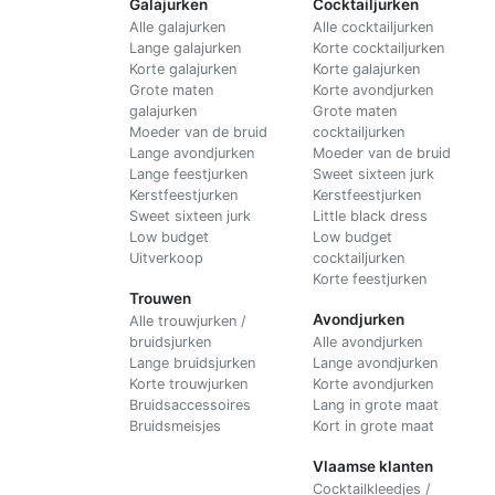
Galajurken
Cocktailjurken
Alle galajurken
Alle cocktailjurken
Lange galajurken
Korte cocktailjurken
Korte galajurken
Korte galajurken
Grote maten
Korte avondjurken
galajurken
Grote maten
Moeder van de bruid
cocktailjurken
Lange avondjurken
Moeder van de bruid
Lange feestjurken
Sweet sixteen jurk
Kerstfeestjurken
Kerstfeestjurken
Sweet sixteen jurk
Little black dress
Low budget
Low budget
Uitverkoop
cocktailjurken
Korte feestjurken
Trouwen
Avondjurken
Alle trouwjurken /
bruidsjurken
Alle avondjurken
Lange bruidsjurken
Lange avondjurken
Korte trouwjurken
Korte avondjurken
Bruidsaccessoires
Lang in grote maat
Bruidsmeisjes
Kort in grote maat
Vlaamse klanten
Cocktailkleedjes /