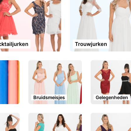
ktailjurken
Trouwjurken
Bruidsmeisjes
Gelegenheden