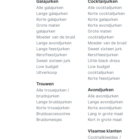
Galajurken
Cocktailjurken
Alle galajurken
Alle cocktailjurken
Lange galajurken
Korte cocktailjurken
Korte galajurken
Korte galajurken
Grote maten
Korte avondjurken
galajurken
Grote maten
Moeder van de bruid
cocktailjurken
Lange avondjurken
Moeder van de bruid
Lange feestjurken
Sweet sixteen jurk
Kerstfeestjurken
Kerstfeestjurken
Sweet sixteen jurk
Little black dress
Low budget
Low budget
Uitverkoop
cocktailjurken
Korte feestjurken
Trouwen
Avondjurken
Alle trouwjurken /
bruidsjurken
Alle avondjurken
Lange bruidsjurken
Lange avondjurken
Korte trouwjurken
Korte avondjurken
Bruidsaccessoires
Lang in grote maat
Bruidsmeisjes
Kort in grote maat
Vlaamse klanten
Cocktailkleedjes /