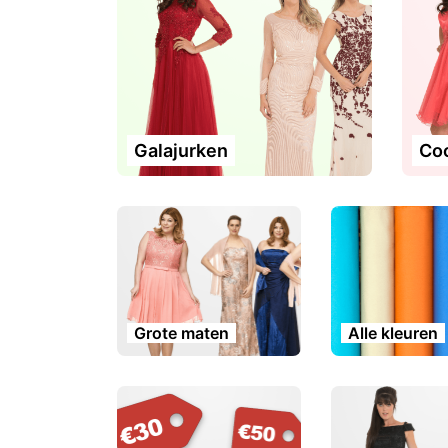
Galajurken
Coc
Grote maten
Alle kleuren