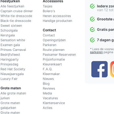
Feestjurken
Accessoires
Iedere z
Alle feestjurken
Tasjes
van 12 tot
Captain cruise dinner
Bolero's
White-tie dresscode
Heren accessoires
Grootste 
Black-tie dresscode
Handige producten
Sweet sixteen
Gratis pa
Contact
Schoolgala
Kerstgala
C
ontact
7 dagen 
Sensation white
Openingstijden
Examen gala
Parkeren
* Lees de voorw
Prinses Carnaval
Route plannen
parkeren
pagina
Bedrijfsfeest
Paskamer Reserveren
Haringparty
Prijsinformatie
Prinsjesdag
Kleurenkaart
Red Hat Society
F.A.Q.
Nieuwjaarsgala
Kleermaker
Luxury Fair
Nieuws
Blog
Grote maten
Reviews
Alle grote maten
Media
jurken
Vacatures
Grote maten
Klantenservice
galajurken
Acties
Grote maten