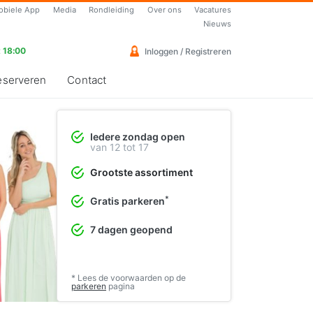
obiele App
Media
Rondleiding
Over ons
Vacatures
Nieuws
 18:00
Inloggen / Registreren
eserveren
Contact
Iedere zondag open
Vrolijke cocktailjurken
van 12 tot 17
Perfect voor de lente en zomer
Grootste assortiment
❯
Bekijk de collectie
*
Gratis parkeren
7 dagen geopend
* Lees de voorwaarden op de
parkeren
pagina