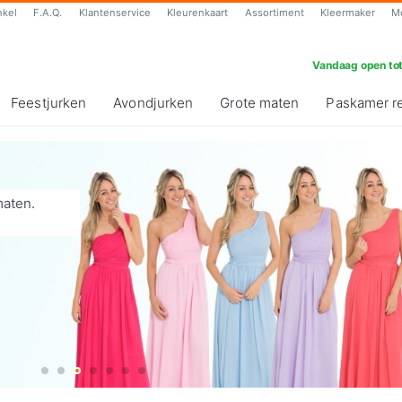
nkel
F.A.Q.
Klantenservice
Kleurenkaart
Assortiment
Kleermaker
M
Vandaag open tot
Feestjurken
Avondjurken
Grote maten
Paskamer r
maten.