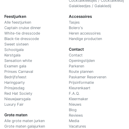
Cocktailkleedjes / Cocktailkledij
Galakleedjes / Galakledij
Feestjurken
Accessoires
Alle feestjurken
Tasjes
Captain cruise dinner
Bolero's
White-tie dresscode
Heren accessoires
Black-tie dresscode
Handige producten
Sweet sixteen
Contact
Schoolgala
Kerstgala
C
ontact
Sensation white
Openingstijden
Examen gala
Parkeren
Prinses Carnaval
Route plannen
Bedrijfsfeest
Paskamer Reserveren
Haringparty
Prijsinformatie
Prinsjesdag
Kleurenkaart
Red Hat Society
F.A.Q.
Nieuwjaarsgala
Kleermaker
Luxury Fair
Nieuws
Blog
Grote maten
Reviews
Alle grote maten jurken
Media
Grote maten galajurken
Vacatures