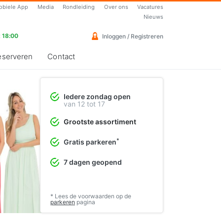
obiele App
Media
Rondleiding
Over ons
Vacatures
Nieuws
 18:00
Inloggen / Registreren
eserveren
Contact
Iedere zondag open
Vrolijke cocktailjurken
van 12 tot 17
Perfect voor de lente en zomer
Grootste assortiment
❯
Bekijk de collectie
*
Gratis parkeren
7 dagen geopend
* Lees de voorwaarden op de
parkeren
pagina