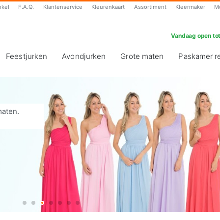
nkel
F.A.Q.
Klantenservice
Kleurenkaart
Assortiment
Kleermaker
M
Vandaag open tot
Feestjurken
Avondjurken
Grote maten
Paskamer r
maten.