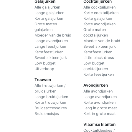
Galajurken
Cocktailjurken
Alle galajurken
Alle cocktailjurken
Lange galajurken
Korte cocktailjurken
Korte galajurken
Korte galajurken
Grote maten
Korte avondjurken
galajurken
Grote maten
Moeder van de bruid
cocktailjurken
Lange avondjurken
Moeder van de bruid
Lange feestjurken
Sweet sixteen jurk
Kerstfeestjurken
Kerstfeestjurken
Sweet sixteen jurk
Little black dress
Low budget
Low budget
Uitverkoop
cocktailjurken
Korte feestjurken
Trouwen
Avondjurken
Alle trouwjurken /
bruidsjurken
Alle avondjurken
Lange bruidsjurken
Lange avondjurken
Korte trouwjurken
Korte avondjurken
Bruidsaccessoires
Lang in grote maat
Bruidsmeisjes
Kort in grote maat
Vlaamse klanten
Cocktailkleedjes /