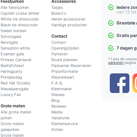
Feestjurken
Accessoires
Iedere z
Alle feestjurken
Tasjes
van 12 tot
Captain cruise dinner
Bolero's
White-tie dresscode
Heren accessoires
Grootste 
Black-tie dresscode
Handige producten
Sweet sixteen
Gratis pa
Contact
Schoolgala
Kerstgala
C
ontact
7 dagen 
Sensation white
Openingstijden
Examen gala
Parkeren
* Lees de voorw
Prinses Carnaval
Route plannen
parkeren
pagina
Bedrijfsfeest
Paskamer Reserveren
Haringparty
Prijsinformatie
Prinsjesdag
Kleurenkaart
Red Hat Society
F.A.Q.
Nieuwjaarsgala
Kleermaker
Luxury Fair
Nieuws
Blog
Grote maten
Reviews
Alle grote maten
Media
jurken
Vacatures
Grote maten
Klantenservice
galajurken
Acties
Grote maten