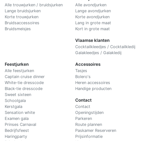
Alle trouwjurken / bruidsjurken
Alle avondjurken
Lange bruidsjurken
Lange avondjurken
Korte trouwjurken
Korte avondjurken
Bruidsaccessoires
Lang in grote maat
Bruidsmeisjes
Kort in grote maat
Vlaamse klanten
Cocktailkleedjes / Cocktailkledij
Galakleedjes / Galakledij
Feestjurken
Accessoires
Alle feestjurken
Tasjes
Captain cruise dinner
Bolero's
White-tie dresscode
Heren accessoires
Black-tie dresscode
Handige producten
Sweet sixteen
Contact
Schoolgala
Kerstgala
C
ontact
Sensation white
Openingstijden
Examen gala
Parkeren
Prinses Carnaval
Route plannen
Bedrijfsfeest
Paskamer Reserveren
Haringparty
Prijsinformatie