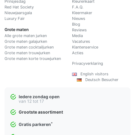
Prinsjesdag
Kleurenkaart
Red Hat Society
F.A.Q.
Nieuwjaarsgala
Kleermaker
Luxury Fair
Nieuws
Blog
Grote maten
Reviews
Alle grote maten jurken
Media
Grote maten galajurken
Vacatures
Grote maten cocktailjurken
Klantenservice
Grote maten trouwjurken
Acties
Grote maten korte trouwjurken
Privacyverklaring
English visitors
Deutsch Besucher
Iedere zondag open
van 12 tot 17
Grootste assortiment
*
Gratis parkeren