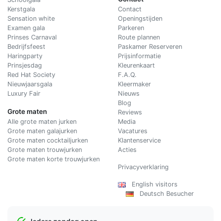
Kerstgala
C
ontact
Sensation white
Openingstijden
Examen gala
Parkeren
Prinses Carnaval
Route plannen
Bedrijfsfeest
Paskamer Reserveren
Haringparty
Prijsinformatie
Prinsjesdag
Kleurenkaart
Red Hat Society
F.A.Q.
Nieuwjaarsgala
Kleermaker
Luxury Fair
Nieuws
Blog
Grote maten
Reviews
Alle grote maten jurken
Media
Grote maten galajurken
Vacatures
Grote maten cocktailjurken
Klantenservice
Grote maten trouwjurken
Acties
Grote maten korte trouwjurken
Privacyverklaring
English visitors
Deutsch Besucher