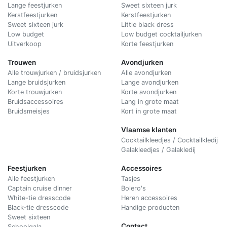
Lange feestjurken
Sweet sixteen jurk
Kerstfeestjurken
Kerstfeestjurken
Sweet sixteen jurk
Little black dress
Low budget
Low budget cocktailjurken
Uitverkoop
Korte feestjurken
Trouwen
Avondjurken
Alle trouwjurken / bruidsjurken
Alle avondjurken
Lange bruidsjurken
Lange avondjurken
Korte trouwjurken
Korte avondjurken
Bruidsaccessoires
Lang in grote maat
Bruidsmeisjes
Kort in grote maat
Vlaamse klanten
Cocktailkleedjes / Cocktailkledij
Galakleedjes / Galakledij
Feestjurken
Accessoires
Alle feestjurken
Tasjes
Captain cruise dinner
Bolero's
White-tie dresscode
Heren accessoires
Black-tie dresscode
Handige producten
Sweet sixteen
Contact
Schoolgala