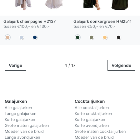
Galajurk
champagne
H2137
Galajurk
donkergroen
HM2511
tussen €100,- en €130,-
tussen €50,- en €70,-
Vorige
4 / 17
Volgende
Galajurken
Cocktailjurken
Alle galajurken
Alle cocktailjurken
Lange galajurken
Korte cocktailjurken
Korte galajurken
Korte galajurken
Grote maten galajurken
Korte avondjurken
Moeder van de bruid
Grote maten cocktailjurken
Lange avondjurken
Moeder van de bruid