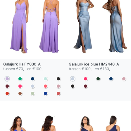
Galajurk
lila
FY030-A
Galajurk
ice blue
HM2440-A
tussen €70,- en €100,-
tussen €100,- en €130,-