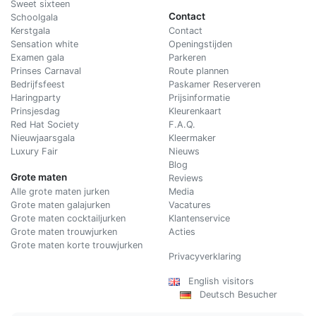
Sweet sixteen
Contact
Schoolgala
Kerstgala
C
ontact
Sensation white
Openingstijden
Examen gala
Parkeren
Prinses Carnaval
Route plannen
Bedrijfsfeest
Paskamer Reserveren
Haringparty
Prijsinformatie
Prinsjesdag
Kleurenkaart
Red Hat Society
F.A.Q.
Nieuwjaarsgala
Kleermaker
Luxury Fair
Nieuws
Blog
Grote maten
Reviews
Alle grote maten jurken
Media
Grote maten galajurken
Vacatures
Grote maten cocktailjurken
Klantenservice
Grote maten trouwjurken
Acties
Grote maten korte trouwjurken
Privacyverklaring
English visitors
Deutsch Besucher