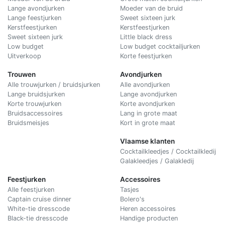
Lange avondjurken
Moeder van de bruid
Lange feestjurken
Sweet sixteen jurk
Kerstfeestjurken
Kerstfeestjurken
Sweet sixteen jurk
Little black dress
Low budget
Low budget cocktailjurken
Uitverkoop
Korte feestjurken
Trouwen
Avondjurken
Alle trouwjurken / bruidsjurken
Alle avondjurken
Lange bruidsjurken
Lange avondjurken
Korte trouwjurken
Korte avondjurken
Bruidsaccessoires
Lang in grote maat
Bruidsmeisjes
Kort in grote maat
Vlaamse klanten
Cocktailkleedjes / Cocktailkledij
Galakleedjes / Galakledij
Feestjurken
Accessoires
Alle feestjurken
Tasjes
Captain cruise dinner
Bolero's
White-tie dresscode
Heren accessoires
Black-tie dresscode
Handige producten