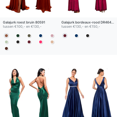
Galajurk
roest bruin
80591
Galajurk
bordeaux-rood
DR4643-A
tussen €100,- en €130,-
tussen €130,- en €150,-