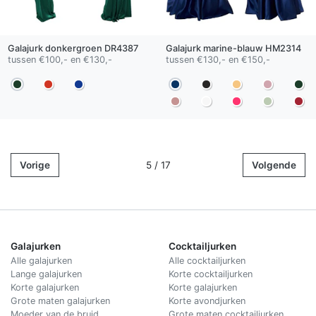
Galajurk
donkergroen
DR4387
Galajurk
marine-blauw
HM2314
tussen €100,- en €130,-
tussen €130,- en €150,-
Vorige
5 / 17
Volgende
Galajurken
Cocktailjurken
Alle galajurken
Alle cocktailjurken
Lange galajurken
Korte cocktailjurken
Korte galajurken
Korte galajurken
Grote maten galajurken
Korte avondjurken
Moeder van de bruid
Grote maten cocktailjurken