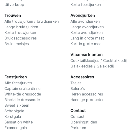
Uitverkoop
Korte feestjurken
Trouwen
Avondjurken
Alle trouwjurken / bruidsjurken
Alle avondjurken
Lange bruidsjurken
Lange avondjurken
Korte trouwjurken
Korte avondjurken
Bruidsaccessoires
Lang in grote maat
Bruidsmeisjes
Kort in grote maat
Vlaamse klanten
Cocktailkleedjes / Cocktailkledij
Galakleedjes / Galakledij
Feestjurken
Accessoires
Alle feestjurken
Tasjes
Captain cruise dinner
Bolero's
White-tie dresscode
Heren accessoires
Black-tie dresscode
Handige producten
Sweet sixteen
Contact
Schoolgala
Kerstgala
C
ontact
Sensation white
Openingstijden
Examen gala
Parkeren