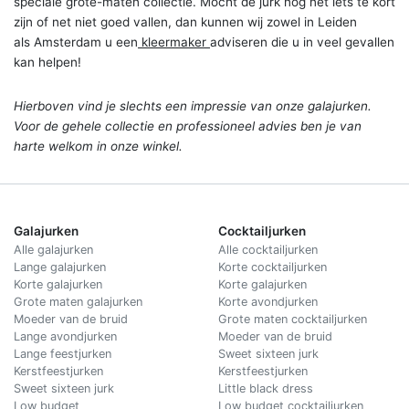
speciale grote-maten collectie. Mocht de jurk nog net iets te kort
zijn of net niet goed vallen, dan kunnen wij zowel in Leiden
als Amsterdam u een
kleermaker
adviseren die u in veel gevallen
kan helpen!
Hierboven vind je slechts een impressie van onze galajurken.
Voor de gehele collectie en professioneel advies ben je van
harte welkom in onze winkel.
Galajurken
Cocktailjurken
Alle galajurken
Alle cocktailjurken
Lange galajurken
Korte cocktailjurken
Korte galajurken
Korte galajurken
Grote maten galajurken
Korte avondjurken
Moeder van de bruid
Grote maten cocktailjurken
Lange avondjurken
Moeder van de bruid
Lange feestjurken
Sweet sixteen jurk
Kerstfeestjurken
Kerstfeestjurken
Sweet sixteen jurk
Little black dress
Low budget
Low budget cocktailjurken