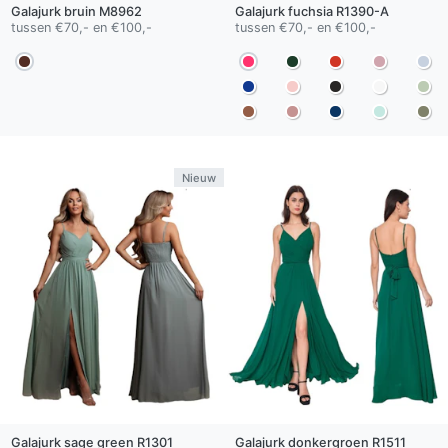
Galajurk
bruin
M8962
Galajurk
fuchsia
R1390-A
tussen €70,- en €100,-
tussen €70,- en €100,-
Nieuw
Galajurk
sage green
R1301
Galajurk
donkergroen
R1511