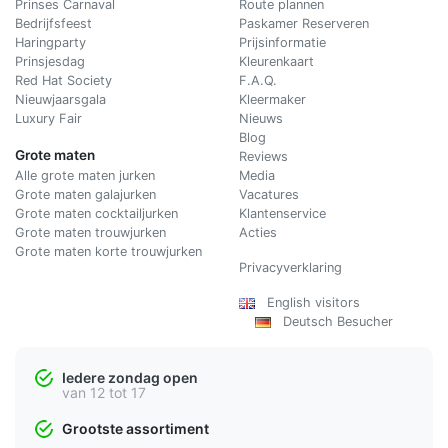
Prinses Carnaval
Route plannen
Bedrijfsfeest
Paskamer Reserveren
Haringparty
Prijsinformatie
Prinsjesdag
Kleurenkaart
Red Hat Society
F.A.Q.
Nieuwjaarsgala
Kleermaker
Luxury Fair
Nieuws
Blog
Grote maten
Reviews
Alle grote maten jurken
Media
Grote maten galajurken
Vacatures
Grote maten cocktailjurken
Klantenservice
Grote maten trouwjurken
Acties
Grote maten korte trouwjurken
Privacyverklaring
English visitors
Deutsch Besucher
Iedere zondag open
van 12 tot 17
Grootste assortiment