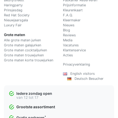
Bedrijfsfeest
Paskamer Reserveren
Haringparty
Prijsinformatie
Prinsjesdag
Kleurenkaart
Red Hat Society
F.A.Q.
Nieuwjaarsgala
Kleermaker
Luxury Fair
Nieuws
Blog
Grote maten
Reviews
Alle grote maten jurken
Media
Grote maten galajurken
Vacatures
Grote maten cocktailjurken
Klantenservice
Grote maten trouwjurken
Acties
Grote maten korte trouwjurken
Privacyverklaring
English visitors
Deutsch Besucher
Iedere zondag open
van 12 tot 17
Grootste assortiment
*
Gratis parkeren