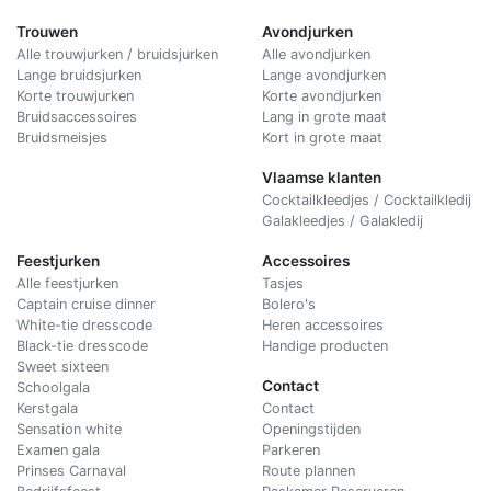
Trouwen
Avondjurken
Alle trouwjurken / bruidsjurken
Alle avondjurken
Lange bruidsjurken
Lange avondjurken
Korte trouwjurken
Korte avondjurken
Bruidsaccessoires
Lang in grote maat
Bruidsmeisjes
Kort in grote maat
Vlaamse klanten
Cocktailkleedjes / Cocktailkledij
Galakleedjes / Galakledij
Feestjurken
Accessoires
Alle feestjurken
Tasjes
Captain cruise dinner
Bolero's
White-tie dresscode
Heren accessoires
Black-tie dresscode
Handige producten
Sweet sixteen
Contact
Schoolgala
Kerstgala
C
ontact
Sensation white
Openingstijden
Examen gala
Parkeren
Prinses Carnaval
Route plannen