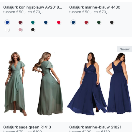
Galajurk
koningsblauw
AV201802
Galajurk
marine-blauw
4430
tussen €50,- en €70,-
tussen €50,- en €70,-
Nieuw
Galajurk
sage green
R1413
Galajurk
marine-blauw
S1821
tussen €70,- en €100,-
tussen €100,- en €130,-