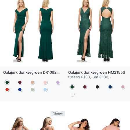
Galajurk
donkergroen
DR1092 Split
Galajurk
donkergroen
HM2155S
tussen €100,- en €130,-
Nieuw