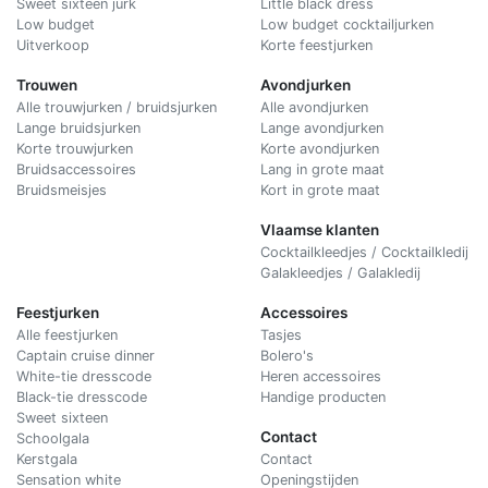
Sweet sixteen jurk
Little black dress
Low budget
Low budget cocktailjurken
Uitverkoop
Korte feestjurken
Trouwen
Avondjurken
Alle trouwjurken / bruidsjurken
Alle avondjurken
Lange bruidsjurken
Lange avondjurken
Korte trouwjurken
Korte avondjurken
Bruidsaccessoires
Lang in grote maat
Bruidsmeisjes
Kort in grote maat
Vlaamse klanten
Cocktailkleedjes / Cocktailkledij
Galakleedjes / Galakledij
Feestjurken
Accessoires
Alle feestjurken
Tasjes
Captain cruise dinner
Bolero's
White-tie dresscode
Heren accessoires
Black-tie dresscode
Handige producten
Sweet sixteen
Contact
Schoolgala
Kerstgala
C
ontact
Sensation white
Openingstijden