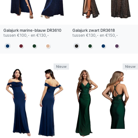
Galajurk
marine-blauw
DR3610
Galajurk
zwart
DR3618
tussen €100,- en €130,-
tussen €130,- en €150,-
Nieuw
Nieuw