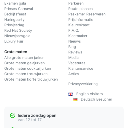
Examen gala
Parkeren
Prinses Carnaval
Route plannen
Bedrijfsfeest
Paskamer Reserveren
Haringparty
Prijsinformatie
Prinsjesdag
Kleurenkaart
Red Hat Society
F.A.Q.
Nieuwjaarsgala
Kleermaker
Luxury Fair
Nieuws
Blog
Grote maten
Reviews
Alle grote maten jurken
Media
Grote maten galajurken
Vacatures
Grote maten cocktailjurken
Klantenservice
Grote maten trouwjurken
Acties
Grote maten korte trouwjurken
Privacyverklaring
English visitors
Deutsch Besucher
Iedere zondag open
van 12 tot 17