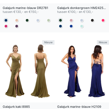
Galajurk
marine-blauw
DR2781
Galajurk
donkergroen
HM2425-A
tussen €130,- en €150,-
tussen €100,- en €130,-
Nieuw
Nieuw
Galajurk
kaki
8985
Galajurk
marine-blauw
H2109