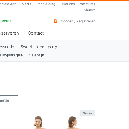
obiele App
Media
Rondleiding
Over ons
Vacatures
Nieuws
 18:00
Inloggen / Registreren
eserveren
Contact
resscode
Sweet sixteen party
euwjaarsgala
Valentijn
rmatie
Nieuw