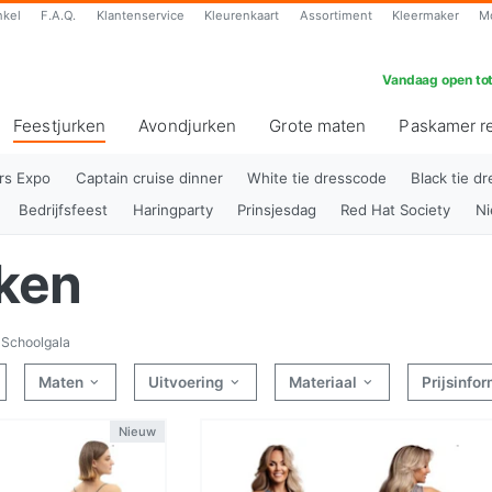
nkel
F.A.Q.
Klantenservice
Kleurenkaart
Assortiment
Kleermaker
M
Vandaag open tot
Feestjurken
Avondjurken
Grote maten
Paskamer r
(huidig)
rs Expo
Captain cruise dinner
White tie dresscode
Black tie d
Bedrijfsfeest
Haringparty
Prinsjesdag
Red Hat Society
Ni
rken
Schoolgala
Maten
Uitvoering
Materiaal
Prijsinfo
Nieuw