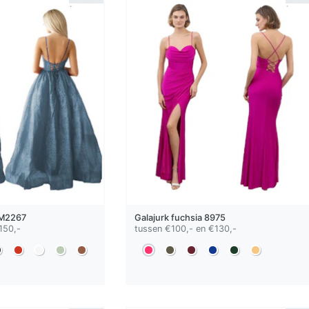
M2267
Galajurk
fuchsia
8975
150,-
tussen €100,- en €130,-