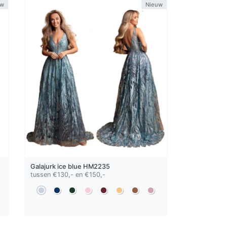
uw
Nieuw
Galajurk
ice blue
HM2235
tussen €130,- en €150,-