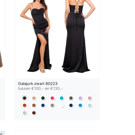
Galajurk
zwart
80223
tussen €100,- en €130,-
uw