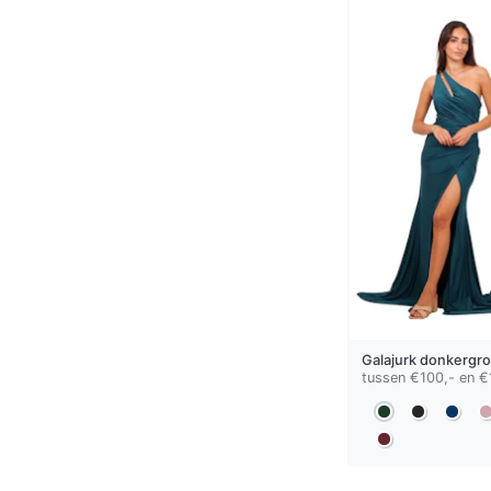
Galajurk
donkergr
tussen €100,- en €