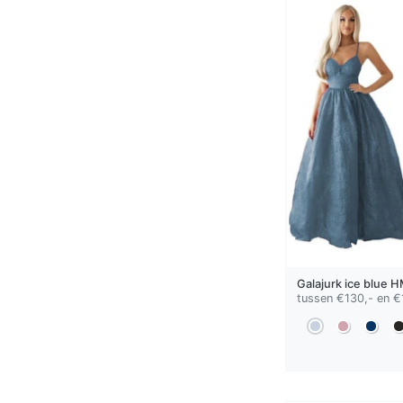
Galajurk
ice blue
H
tussen €130,- en €