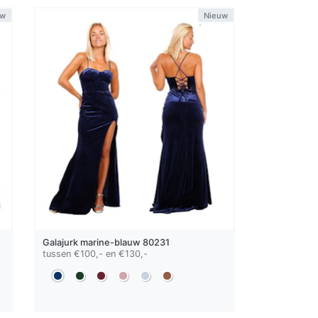
uw
Nieuw
Galajurk
marine-blauw
80231
tussen €100,- en €130,-