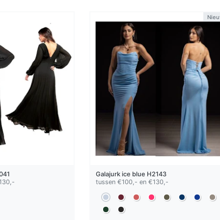
Nie
041
Galajurk
ice blue
H2143
130,-
tussen €100,- en €130,-