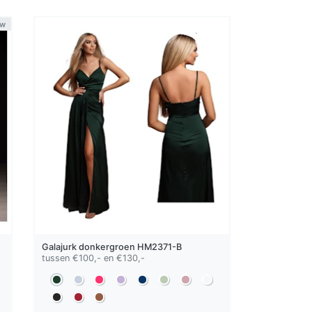
uw
Galajurk
donkergroen
HM2371-B
tussen €100,- en €130,-