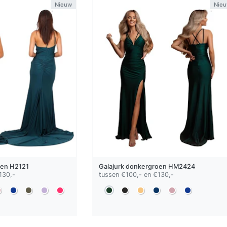
Nieuw
Nie
oen
H2121
Galajurk
donkergroen
HM2424
130,-
tussen €100,- en €130,-