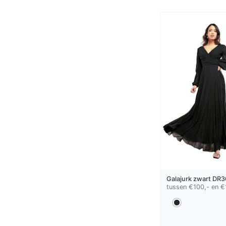
Galajurk
zwart
DR3
tussen €100,- en €