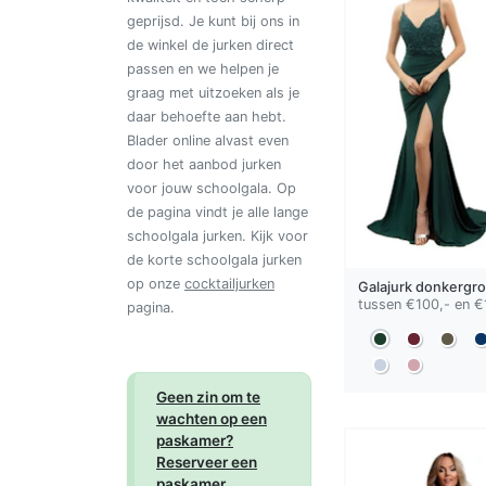
geprijsd. Je kunt bij ons in
de winkel de jurken direct
passen en we helpen je
graag met uitzoeken als je
daar behoefte aan hebt.
Blader online alvast even
door het aanbod jurken
voor jouw schoolgala. Op
de pagina vindt je alle lange
schoolgala jurken. Kijk voor
de korte schoolgala jurken
op onze
cocktailjurken
Galajurk
donkergr
tussen €100,- en €
pagina.
Geen zin om te
wachten op een
paskamer?
Reserveer een
paskamer.