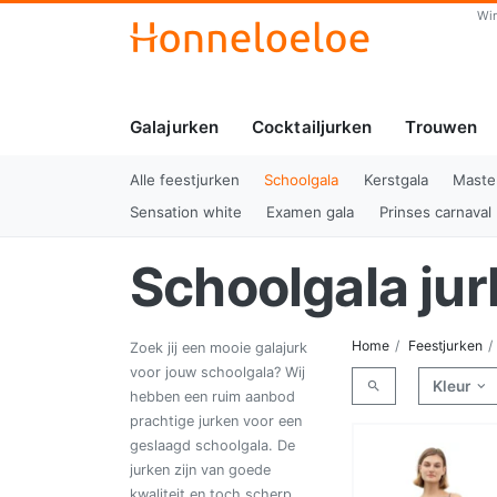
Wi
Galajurken
Cocktailjurken
Trouwen
Alle feestjurken
Schoolgala
Kerstgala
Maste
Sensation white
Examen gala
Prinses carnaval
Schoolgala ju
Home
Feestjurken
Zoek jij een mooie galajurk
voor jouw schoolgala? Wij
Kleur
hebben een ruim aanbod
prachtige jurken voor een
geslaagd schoolgala. De
jurken zijn van goede
kwaliteit en toch scherp