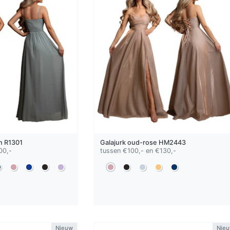
n
R1301
Galajurk
oud-rose
HM2443
00,-
tussen €100,- en €130,-
Nieuw
Nie