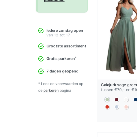
Iedere zondag open
van 12 tot 17
Grootste assortiment
*
Gratis parkeren
7 dagen geopend
* Lees de voorwaarden op
Galajurk
sage gree
tussen €70,- en €1
de
parkeren
pagina