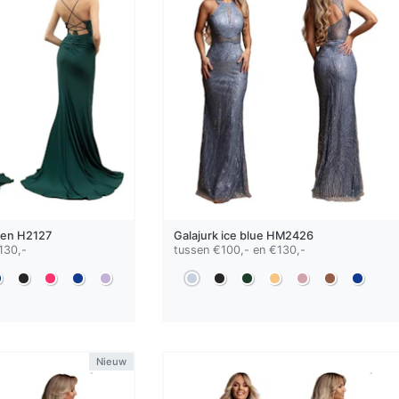
oen
H2127
Galajurk
ice blue
HM2426
130,-
tussen €100,- en €130,-
Nieuw