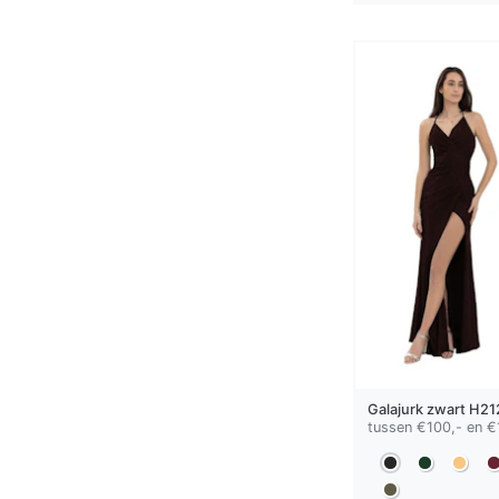
Galajurk
zwart
H21
tussen €100,- en €