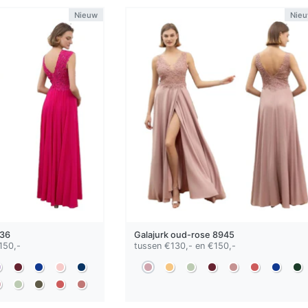
Nieuw
Nie
36
Galajurk
oud-rose
8945
150,-
tussen €130,- en €150,-