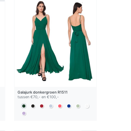
Galajurk
donkergroen
R1511
tussen €70,- en €100,-