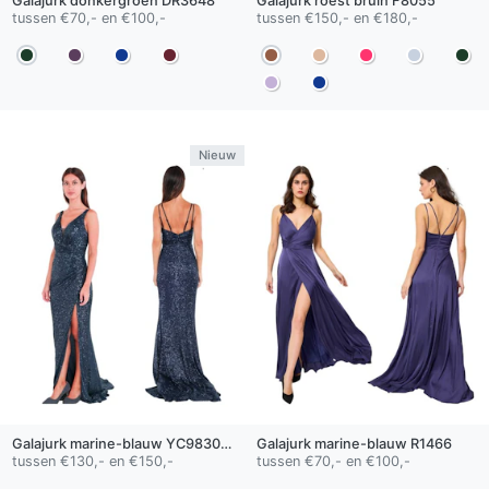
Galajurk
donkergroen
DR3648
Galajurk
roest bruin
F8055
tussen €70,- en €100,-
tussen €150,- en €180,-
Nieuw
Galajurk
marine-blauw
YC98302-1
Galajurk
marine-blauw
R1466
tussen €130,- en €150,-
tussen €70,- en €100,-