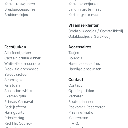
Korte trouwjurken
Korte avondjurken
Bruidsaccessoires
Lang in grote maat
Bruidsmeisjes
Kort in grote maat
Vlaamse klanten
Cocktailkleedjes / Cocktailkledij
Galakleedjes / Galakledij
Feestjurken
Accessoires
Alle feestjurken
Tasjes
Captain cruise dinner
Bolero's
White-tie dresscode
Heren accessoires
Black-tie dresscode
Handige producten
Sweet sixteen
Contact
Schoolgala
Kerstgala
C
ontact
Sensation white
Openingstijden
Examen gala
Parkeren
Prinses Carnaval
Route plannen
Bedrijfsfeest
Paskamer Reserveren
Haringparty
Prijsinformatie
Prinsjesdag
Kleurenkaart
Red Hat Society
F.A.Q.