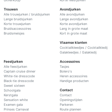
Uitverkoop
Korte feestjurken
Trouwen
Avondjurken
Alle trouwjurken / bruidsjurken
Alle avondjurken
Lange bruidsjurken
Lange avondjurken
Korte trouwjurken
Korte avondjurken
Bruidsaccessoires
Lang in grote maat
Bruidsmeisjes
Kort in grote maat
Vlaamse klanten
Cocktailkleedjes / Cocktailkledij
Galakleedjes / Galakledij
Feestjurken
Accessoires
Alle feestjurken
Tasjes
Captain cruise dinner
Bolero's
White-tie dresscode
Heren accessoires
Black-tie dresscode
Handige producten
Sweet sixteen
Contact
Schoolgala
Kerstgala
C
ontact
Sensation white
Openingstijden
Examen gala
Parkeren
Prinses Carnaval
Route plannen