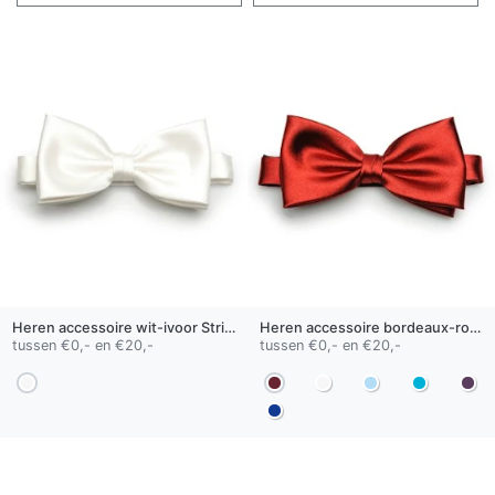
Heren accessoire
wit-ivoor
Strikje 01
Heren accessoire
bordeaux-rood
S
tussen €0,- en €20,-
tussen €0,- en €20,-