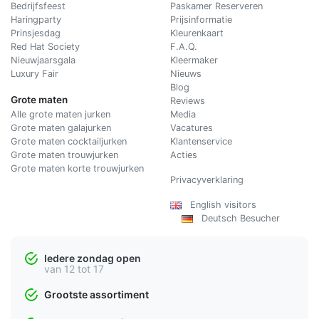
Bedrijfsfeest
Paskamer Reserveren
Haringparty
Prijsinformatie
Prinsjesdag
Kleurenkaart
Red Hat Society
F.A.Q.
Nieuwjaarsgala
Kleermaker
Luxury Fair
Nieuws
Blog
Grote maten
Reviews
Alle grote maten jurken
Media
Grote maten galajurken
Vacatures
Grote maten cocktailjurken
Klantenservice
Grote maten trouwjurken
Acties
Grote maten korte trouwjurken
Privacyverklaring
English visitors
Deutsch Besucher
Iedere zondag open
van 12 tot 17
Grootste assortiment