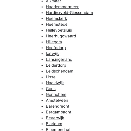
Alkmaar
Haarlemmermeer
Hardinxveld-Giessendam
Heemskerk
Heemstede
Hellevoetsluis
Heerhugowaard
Hillegom
Hoofddorp
katwijk
Lansingerland
Leiderdorp
Leidschendam
Lisse
Naaldwijk
Goes
Gorinchem
Amstelveen
Barendrecht
Bergambacht
Beverwijk
Blaricum
Bloemendaal