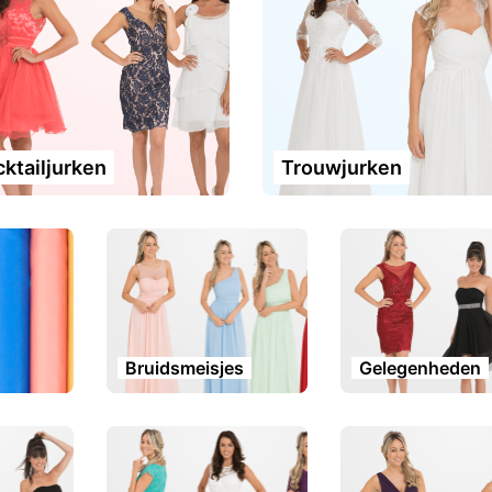
ktailjurken
Trouwjurken
Bruidsmeisjes
Gelegenheden