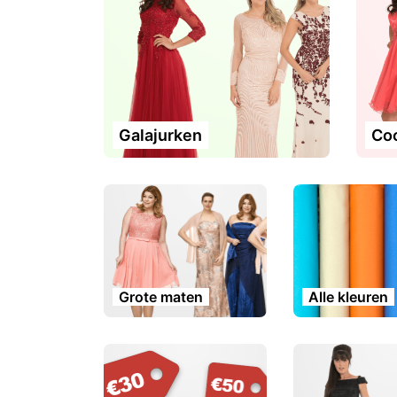
Galajurken
Coc
Grote maten
Alle kleuren