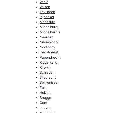
Venlo
Velsen
Teylingen
Pijnacker
Maassluis
Middelburg
Middelharnis
Naarden
Nieuwkoop
Nootdorp
Oegstgeest
Papendrecht
Ridderkerk
Rijswijk
Schiedam
Sliedrecht
Spijkenisse
Zeist
Huizen
Brugge
Gent
Leuven
Mechelen