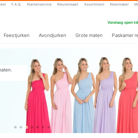
nkel
F.A.Q.
Klantenservice
Kleurenkaart
Assortiment
Kleermaker
M
Vandaag open tot
Feestjurken
Avondjurken
Grote maten
Paskamer r
maten.