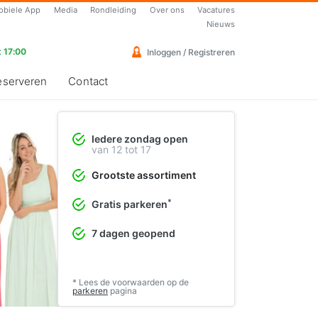
obiele App
Media
Rondleiding
Over ons
Vacatures
Nieuws
 17:00
Inloggen / Registreren
eserveren
Contact
Iedere zondag open
Vrolijke cocktailjurken
van 12 tot 17
Perfect voor de lente en zomer
Grootste assortiment
❯
Bekijk de collectie
*
Gratis parkeren
7 dagen geopend
* Lees de voorwaarden op de
parkeren
pagina