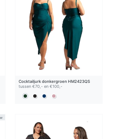
Cocktailjurk
donkergroen
HM2423QS
tussen €70,- en €100,-
uw