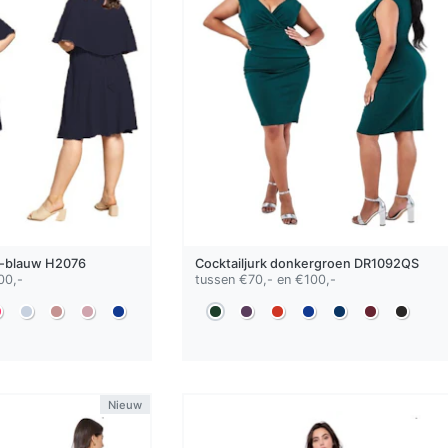
-blauw
H2076
Cocktailjurk
donkergroen
DR1092QS
00,-
tussen €70,- en €100,-
Nieuw