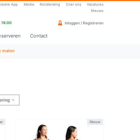
obiele App
Media
Rondleiding
Over ons
Vacatures
Nieuws
 18:00
Inloggen / Registreren
eserveren
Contact
e maten
ering
uw
Nieuw