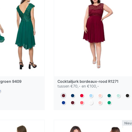
rgroen
9409
Cocktailjurk
bordeaux-rood
R1271
tussen €70,- en €100,-
Nie