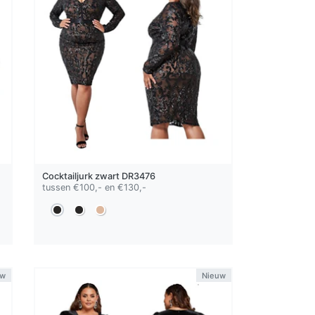
Cocktailjurk
zwart
DR3476
tussen €100,- en €130,-
uw
Nieuw