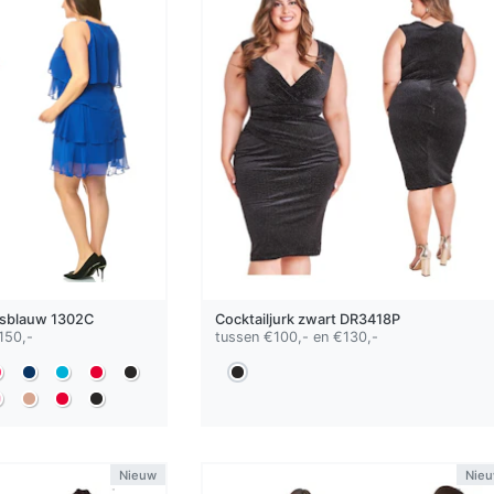
sblauw
1302C
Cocktailjurk
zwart
DR3418P
150,-
tussen €100,- en €130,-
Nieuw
Nie