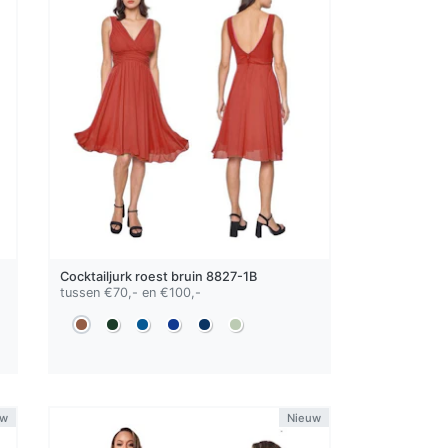
Cocktailjurk
roest bruin
8827-1B
tussen €70,- en €100,-
uw
Nieuw