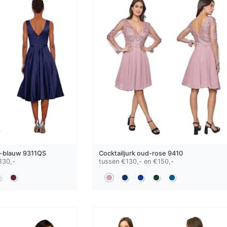
-blauw
9311QS
Cocktailjurk
oud-rose
9410
130,-
tussen €130,- en €150,-