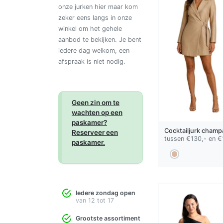
onze jurken hier maar kom
zeker eens langs in onze
winkel om het gehele
aanbod te bekijken. Je bent
iedere dag welkom, een
afspraak is niet nodig.
Geen zin om te
wachten op een
paskamer?
Cocktailjurk
champ
Reserveer een
tussen €130,- en €
paskamer.
Iedere zondag open
van 12 tot 17
Grootste assortiment