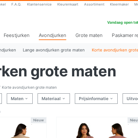
nkel
F.A.Q.
Klantenservice
Kleurenkaart
Assortiment
Kleermaker
M
Vandaag open tot
Feestjurken
Avondjurken
Grote maten
Paskamer r
(huidig)
ndjurken
Lange avondjurken grote maten
Korte avondjurken grot
rken grote maten
Korte avondjurken grote maten
Maten
Materiaal
Prijsinformatie
Uitvo
n
Nieuw
Nie