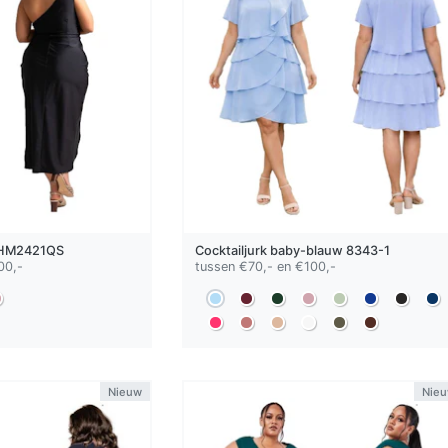
HM2421QS
Cocktailjurk
baby-blauw
8343-1
00,-
tussen €70,- en €100,-
Nieuw
Nie