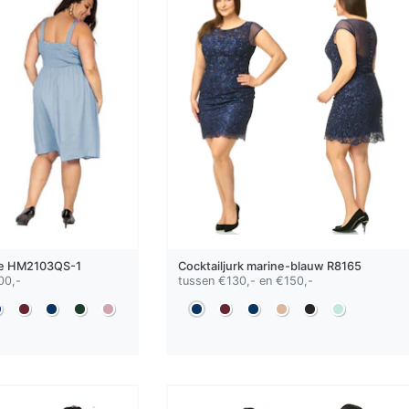
e
HM2103QS-1
Cocktailjurk
marine-blauw
R8165
00,-
tussen €130,- en €150,-