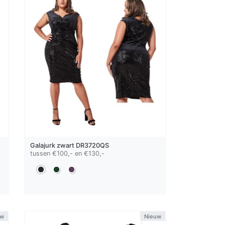
Galajurk
zwart
DR3720QS
tussen €100,- en €130,-
uw
Nieuw