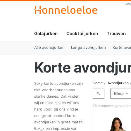
Wi
Galajurken
Cocktailjurken
Trouwen
Alle avondjurken
Lange avondjurken
Korte avo
Korte avondju
Home
Avondjurken
Sexy korte avondjurken zijn
niet voorbehouden aan
Kleur
slanke dames. Dat vinden
wij en daar maken wij ons
28 producten gevonde
hard voor. Bij ons vind je
een groot aanbod korte
avondjurken in grote maten.
Bekijk een impressie van