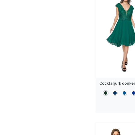
Cocktailjurk
donke