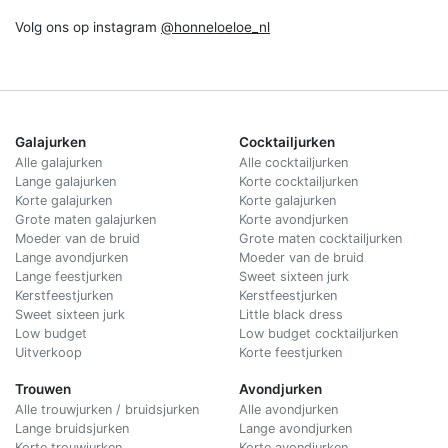
Volg ons op instagram
@honneloeloe_nl
Galajurken
Cocktailjurken
Alle galajurken
Alle cocktailjurken
Lange galajurken
Korte cocktailjurken
Korte galajurken
Korte galajurken
Grote maten galajurken
Korte avondjurken
Moeder van de bruid
Grote maten cocktailjurken
Lange avondjurken
Moeder van de bruid
Lange feestjurken
Sweet sixteen jurk
Kerstfeestjurken
Kerstfeestjurken
Sweet sixteen jurk
Little black dress
Low budget
Low budget cocktailjurken
Uitverkoop
Korte feestjurken
Trouwen
Avondjurken
Alle trouwjurken / bruidsjurken
Alle avondjurken
Lange bruidsjurken
Lange avondjurken
Korte trouwjurken
Korte avondjurken