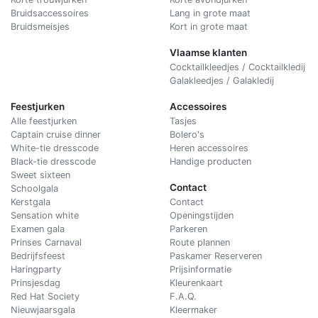
Bruidsaccessoires
Lang in grote maat
Bruidsmeisjes
Kort in grote maat
Vlaamse klanten
Cocktailkleedjes / Cocktailkledij
Galakleedjes / Galakledij
Feestjurken
Accessoires
Alle feestjurken
Tasjes
Captain cruise dinner
Bolero's
White-tie dresscode
Heren accessoires
Black-tie dresscode
Handige producten
Sweet sixteen
Contact
Schoolgala
Kerstgala
C
ontact
Sensation white
Openingstijden
Examen gala
Parkeren
Prinses Carnaval
Route plannen
Bedrijfsfeest
Paskamer Reserveren
Haringparty
Prijsinformatie
Prinsjesdag
Kleurenkaart
Red Hat Society
F.A.Q.
Nieuwjaarsgala
Kleermaker