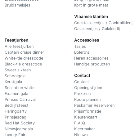
Bruidsmeisjes
Kort in grote maat
Vlaamse klanten
Cocktailkleedjes / Cocktailkledij
Galakleedjes / Galakledij
Feestjurken
Accessoires
Alle feestjurken
Tasjes
Captain cruise dinner
Bolero's
White-tie dresscode
Heren accessoires
Black-tie dresscode
Handige producten
Sweet sixteen
Contact
Schoolgala
Kerstgala
C
ontact
Sensation white
Openingstijden
Examen gala
Parkeren
Prinses Carnaval
Route plannen
Bedrijfsfeest
Paskamer Reserveren
Haringparty
Prijsinformatie
Prinsjesdag
Kleurenkaart
Red Hat Society
F.A.Q.
Nieuwjaarsgala
Kleermaker
Luxury Fair
Nieuws