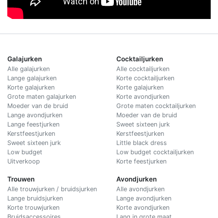
Galajurken
Cocktailjurken
Alle galajurken
Alle cocktailjurken
Lange galajurken
Korte cocktailjurken
Korte galajurken
Korte galajurken
Grote maten galajurken
Korte avondjurken
Moeder van de bruid
Grote maten cocktailjurken
Lange avondjurken
Moeder van de bruid
Lange feestjurken
Sweet sixteen jurk
Kerstfeestjurken
Kerstfeestjurken
Sweet sixteen jurk
Little black dress
Low budget
Low budget cocktailjurken
Uitverkoop
Korte feestjurken
Trouwen
Avondjurken
Alle trouwjurken / bruidsjurken
Alle avondjurken
Lange bruidsjurken
Lange avondjurken
Korte trouwjurken
Korte avondjurken
Bruidsaccessoires
Lang in grote maat