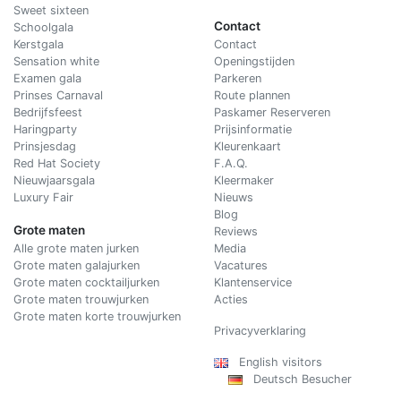
Sweet sixteen
Contact
Schoolgala
Kerstgala
C
ontact
Sensation white
Openingstijden
Examen gala
Parkeren
Prinses Carnaval
Route plannen
Bedrijfsfeest
Paskamer Reserveren
Haringparty
Prijsinformatie
Prinsjesdag
Kleurenkaart
Red Hat Society
F.A.Q.
Nieuwjaarsgala
Kleermaker
Luxury Fair
Nieuws
Blog
Grote maten
Reviews
Alle grote maten jurken
Media
Grote maten galajurken
Vacatures
Grote maten cocktailjurken
Klantenservice
Grote maten trouwjurken
Acties
Grote maten korte trouwjurken
Privacyverklaring
English visitors
Deutsch Besucher