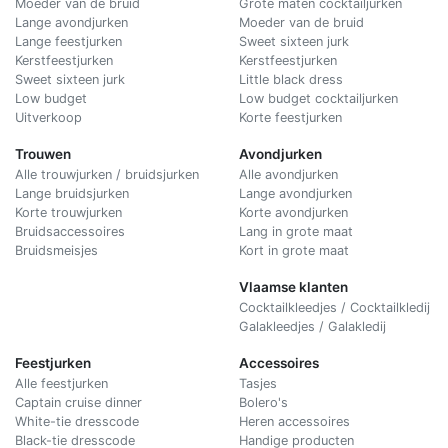
Moeder van de bruid
Grote maten cocktailjurken
Lange avondjurken
Moeder van de bruid
Lange feestjurken
Sweet sixteen jurk
Kerstfeestjurken
Kerstfeestjurken
Sweet sixteen jurk
Little black dress
Low budget
Low budget cocktailjurken
Uitverkoop
Korte feestjurken
Trouwen
Avondjurken
Alle trouwjurken / bruidsjurken
Alle avondjurken
Lange bruidsjurken
Lange avondjurken
Korte trouwjurken
Korte avondjurken
Bruidsaccessoires
Lang in grote maat
Bruidsmeisjes
Kort in grote maat
Vlaamse klanten
Cocktailkleedjes / Cocktailkledij
Galakleedjes / Galakledij
Feestjurken
Accessoires
Alle feestjurken
Tasjes
Captain cruise dinner
Bolero's
White-tie dresscode
Heren accessoires
Black-tie dresscode
Handige producten