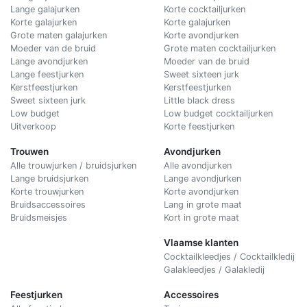
Lange galajurken
Korte cocktailjurken
Korte galajurken
Korte galajurken
Grote maten galajurken
Korte avondjurken
Moeder van de bruid
Grote maten cocktailjurken
Lange avondjurken
Moeder van de bruid
Lange feestjurken
Sweet sixteen jurk
Kerstfeestjurken
Kerstfeestjurken
Sweet sixteen jurk
Little black dress
Low budget
Low budget cocktailjurken
Uitverkoop
Korte feestjurken
Trouwen
Avondjurken
Alle trouwjurken / bruidsjurken
Alle avondjurken
Lange bruidsjurken
Lange avondjurken
Korte trouwjurken
Korte avondjurken
Bruidsaccessoires
Lang in grote maat
Bruidsmeisjes
Kort in grote maat
Vlaamse klanten
Cocktailkleedjes / Cocktailkledij
Galakleedjes / Galakledij
Feestjurken
Accessoires