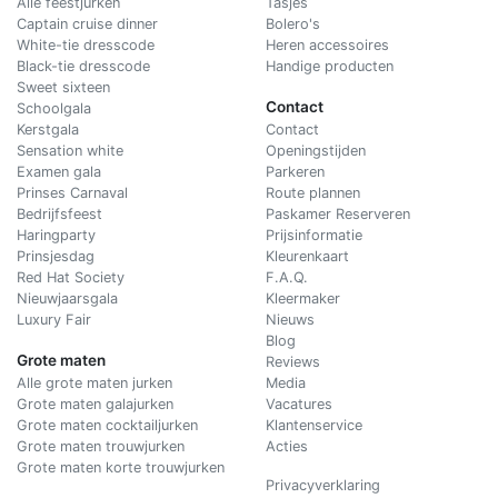
Alle feestjurken
Tasjes
Captain cruise dinner
Bolero's
White-tie dresscode
Heren accessoires
Black-tie dresscode
Handige producten
Sweet sixteen
Contact
Schoolgala
Kerstgala
C
ontact
Sensation white
Openingstijden
Examen gala
Parkeren
Prinses Carnaval
Route plannen
Bedrijfsfeest
Paskamer Reserveren
Haringparty
Prijsinformatie
Prinsjesdag
Kleurenkaart
Red Hat Society
F.A.Q.
Nieuwjaarsgala
Kleermaker
Luxury Fair
Nieuws
Blog
Grote maten
Reviews
Alle grote maten jurken
Media
Grote maten galajurken
Vacatures
Grote maten cocktailjurken
Klantenservice
Grote maten trouwjurken
Acties
Grote maten korte trouwjurken
Privacyverklaring