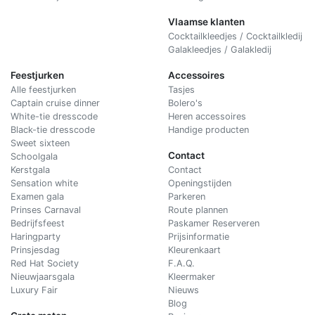
Vlaamse klanten
Cocktailkleedjes / Cocktailkledij
Galakleedjes / Galakledij
Feestjurken
Accessoires
Alle feestjurken
Tasjes
Captain cruise dinner
Bolero's
White-tie dresscode
Heren accessoires
Black-tie dresscode
Handige producten
Sweet sixteen
Contact
Schoolgala
Kerstgala
C
ontact
Sensation white
Openingstijden
Examen gala
Parkeren
Prinses Carnaval
Route plannen
Bedrijfsfeest
Paskamer Reserveren
Haringparty
Prijsinformatie
Prinsjesdag
Kleurenkaart
Red Hat Society
F.A.Q.
Nieuwjaarsgala
Kleermaker
Luxury Fair
Nieuws
Blog