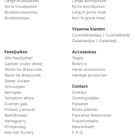
Lange bruidsjurken
Lange avondjurken
Korte trouwjurken
Korte avondjurken
Bruidsaccessoires
Lang in grote maat
Bruidsmeisjes
Kort in grote maat
Vlaamse klanten
Cocktailkleedjes / Cocktailkledij
Galakleedjes / Galakledij
Feestjurken
Accessoires
Alle feestjurken
Tasjes
Captain cruise dinner
Bolero's
White-tie dresscode
Heren accessoires
Black-tie dresscode
Handige producten
Sweet sixteen
Contact
Schoolgala
Kerstgala
C
ontact
Sensation white
Openingstijden
Examen gala
Parkeren
Prinses Carnaval
Route plannen
Bedrijfsfeest
Paskamer Reserveren
Haringparty
Prijsinformatie
Prinsjesdag
Kleurenkaart
Red Hat Society
F.A.Q.