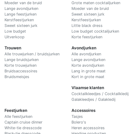
Moeder van de bruid
Grote maten cocktailjurken
Lange avondjurken
Moeder van de bruid
Lange feestjurken
Sweet sixteen jurk
Kerstfeestjurken
Kerstfeestjurken
Sweet sixteen jurk
Little black dress
Low budget
Low budget cocktailjurken
Uitverkoop
Korte feestjurken
Trouwen
Avondjurken
Alle trouwjurken / bruidsjurken
Alle avondjurken
Lange bruidsjurken
Lange avondjurken
Korte trouwjurken
Korte avondjurken
Bruidsaccessoires
Lang in grote maat
Bruidsmeisjes
Kort in grote maat
Vlaamse klanten
Cocktailkleedjes / Cocktailkledij
Galakleedjes / Galakledij
Feestjurken
Accessoires
Alle feestjurken
Tasjes
Captain cruise dinner
Bolero's
White-tie dresscode
Heren accessoires
Black-tie dresscode
Handige producten