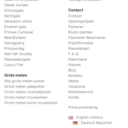
Sweet sixteen
Contact
Schoolgala
Kerstgala
C
ontact
Sensation white
Openingstijden
Examen gala
Parkeren
Prinses Carnaval
Route plannen
Bedrijfsfeest
Paskamer Reserveren
Haringparty
Prijsinformatie
Prinsjesdag
Kleurenkaart
Red Hat Society
F.A.Q.
Nieuwjaarsgala
Kleermaker
Luxury Fair
Nieuws
Blog
Grote maten
Reviews
Alle grote maten jurken
Media
Grote maten galajurken
Vacatures
Grote maten cocktailjurken
Klantenservice
Grote maten trouwjurken
Acties
Grote maten korte trouwjurken
Privacyverklaring
English visitors
Deutsch Besucher