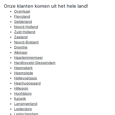
Onze klanten komen uit het hele land!
Overijssel
Flevoland
Gelderland
Noord-Holland
Zuid-Holland
Zeeland
Noord-Brabant
Drenthe
Alkmaar
Haarlemmermeer
Hardinxveld-Giessendam
Heemskerk
Heemstede
Hellevoetsluis
Heerhugowaard
Hillegom
Hoofddorp
Katwijk
Lansingerland
Leiderdorp
Leidschendam