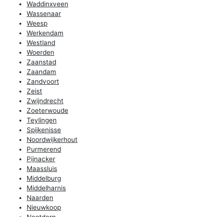
Waddinxveen
Wassenaar
Weesp
Werkendam
Westland
Woerden
Zaanstad
Zaandam
Zandvoort
Zeist
Zwijndrecht
Zoeterwoude
Teylingen
Spijkenisse
Noordwijkerhout
Purmerend
Pijnacker
Maassluis
Middelburg
Middelharnis
Naarden
Nieuwkoop
Nootdorp