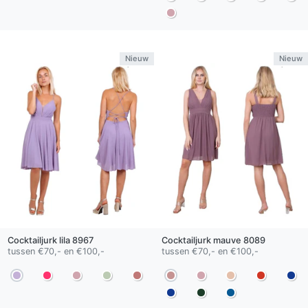
Nieuw
Nieuw
Cocktailjurk
lila
8967
Cocktailjurk
mauve
8089
tussen €70,- en €100,-
tussen €70,- en €100,-