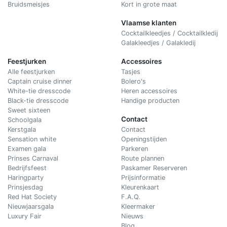
Bruidsmeisjes
Kort in grote maat
Vlaamse klanten
Cocktailkleedjes / Cocktailkledij
Galakleedjes / Galakledij
Feestjurken
Accessoires
Alle feestjurken
Tasjes
Captain cruise dinner
Bolero's
White-tie dresscode
Heren accessoires
Black-tie dresscode
Handige producten
Sweet sixteen
Contact
Schoolgala
Kerstgala
C
ontact
Sensation white
Openingstijden
Examen gala
Parkeren
Prinses Carnaval
Route plannen
Bedrijfsfeest
Paskamer Reserveren
Haringparty
Prijsinformatie
Prinsjesdag
Kleurenkaart
Red Hat Society
F.A.Q.
Nieuwjaarsgala
Kleermaker
Luxury Fair
Nieuws
Blog