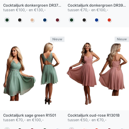
Cocktailjurk
donkergroen
DR3720
Cocktailjurk
donkergroen
DR3981
tussen €100,- en €130,-
tussen €70,- en €100,-
Nieuw
Nieuw
Cocktailjurk
sage green
R1501
Cocktailjurk
oud-rose
R1301B
tussen €70,- en €100,-
tussen €50,- en €70,-